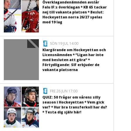
Överklagandenämnden avslår
Falu IF:s överklagan * KB 65 tackar
nej till vakanta platsen * Beslut:
Hockeyettan norra 26/27 spelas
med 19 lag
SÖN 19 JUL 14:00
Klargörande om Hockeyettan och
Licensnämnden * ”Ligan har inte
med besluten att göra” *
Förtydligande: SIF erbjuder de
vakanta platserna
FRE 26 JUN 17:00
QUIZ: 50 frågor om vårens silly
season i Hockeyettan * Vem gick
var? * Hur bra transferkoll har du?
* Testa dig själv här!