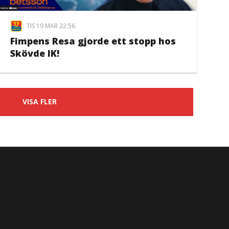
TIS 19 MAR 22:56
Fimpens Resa gjorde ett stopp hos
Skövde IK!
VISA FLER