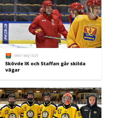
ONS 1 MAJ 13:25
Skövde IK och Staffan går skilda
vägar