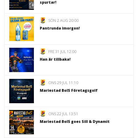
spurtar!
SÖN 2 AUG 20:00
Pantrunda imorgon!
FRE 31 JUL 12:00
Han är tillbaka!
ONS 29 JUL 11:10
Mariestad BoIS Företagsgolf
ONS 22 JUL 13:51
Mariestad BoIS goes Sill & Dynamit