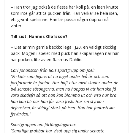
– Han tror jag också de flesta har koll på, en liten knutte
som inte går att ta pucken från. Han verkar se hela isen,
ett grymt spelsinne. Han lär passa några öppna mål i
vinter.
Till sist: Hannes Olofsson?
– Det är min gamla backkollega i J20, en väldigt skicklig
back. Mogen i spelet med puck han skapar lägen när han
har pucken, lite av en Rasmus Dahlin.
Carl Johansson från Bois sportgrupp om Joel:
”En kille som figurerat i a-laget under två år och som
fortfarande är junior. Har haft otur med skador under de
två senaste säsongerna, men nu hoppas vi att han ska få
vara skadefri så att han kan blomma ut och visa hur bra
han kan bli när han får vara frisk. Har sin styrka i
defensiven, är väldigt stark på isen. Han har fantastiska
fysvärden.”
Sportgruppen om förlängningarna:
”Samtliga grabbar har visat upp sig under senaste