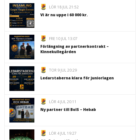
LÖR 18 JUL 21:52
Vi är nu uppe i 60 000 kr.
FRE 10 JUL 13:07
Förlängning av partnerkontrakt –
Kinnekullegården
TOR 9 JUL 20:29
Ledarstaberna klara för juniorlagen
LÖR 4 JUL 20:11
Ny partner till BoIS – Hebab
LÖR 4 JUL 19:27