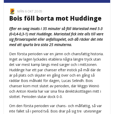
MÅN 6 OKT 20:05
Bois föll borta mot Huddinge
Efter en svag insats i 35 minuter så föll Mariestad med 5-3
(0-0,4-0,3-1) mot Huddinge. Mariestad fick inte alls till vare
sig försvarsspelet eller anfallsspelet, och då räcker det inte
med att spurta bra sista 25 minuterna.
Den första perioden var en jämn och chansfattig historia.
Inget av lagen lyckades etablera några längre tryck utan
det var mest kamp längs med sarger och i mittzonen.
Huddinge har ett par chanser efter instick på mål där de
är på plats och skjuter en gång över och en gång så
räddar Bois målvakt för dagen, Lucas Selindh. Bois
chanser kom mot slutet av perioden, där Wiggo Weinö
och Anton Kivelä har var sina fina direktskottlägen mitt i
slottet. Perioden slutar dock 0-0.
Om den första perioden var chans- och målfattig, så var
inte fallet så i period två. Bois drar på sig tre utvisningar