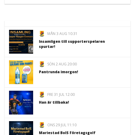
MÅN 3 AUG 10:31
Insamligen till supporterspelaren
spurtar!
SÖN 2 AUG 20:00
Pantrunda imorgon!
FRE 31 JUL 12:00
Han är tillbaka!
ONS 29 JUL 11:10
Mariestad BoIS Företagsgolf