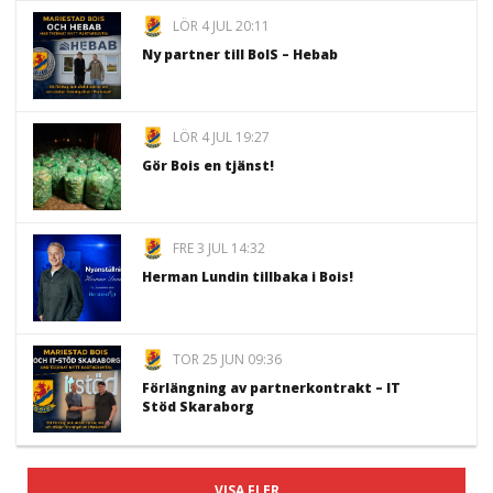
LÖR 4 JUL 20:11
Ny partner till BoIS – Hebab
LÖR 4 JUL 19:27
Gör Bois en tjänst!
FRE 3 JUL 14:32
Herman Lundin tillbaka i Bois!
TOR 25 JUN 09:36
Förlängning av partnerkontrakt – IT
Stöd Skaraborg
VISA FLER