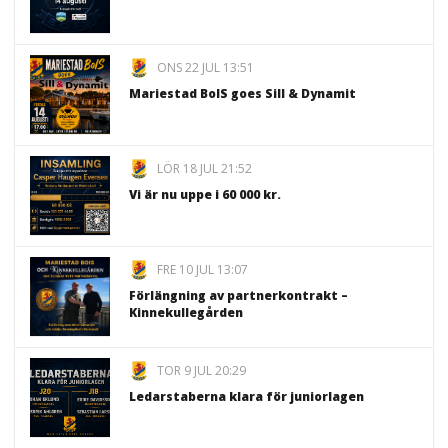
ONS 22 JUL 13:51
Mariestad BoIS goes Sill & Dynamit
LÖR 18 JUL 21:52
Vi är nu uppe i 60 000 kr.
FRE 10 JUL 13:07
Förlängning av partnerkontrakt –
Kinnekullegården
TOR 9 JUL 20:29
Ledarstaberna klara för juniorlagen