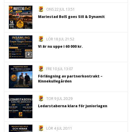
ONS 22 JUL 13:51
Mariestad BoIS goes Sill & Dynamit
LÖR 18 JUL 21:52
Vi är nu uppe i 60 000 kr.
FRE 10 JUL 13:07
Förlängning av partnerkontrakt –
Kinnekullegården
TOR 9 JUL 20:29
Ledarstaberna klara för juniorlagen
LÖR 4 JUL 20:11