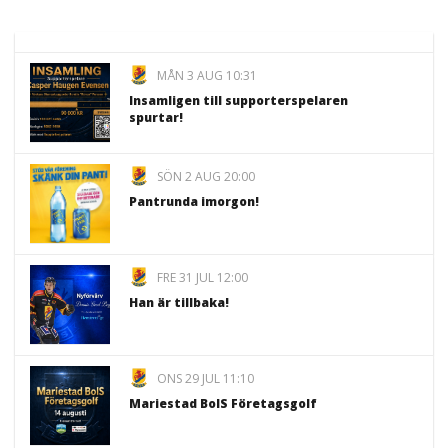
MÅN 3 AUG 10:31
Insamligen till supporterspelaren
spurtar!
SÖN 2 AUG 20:00
Pantrunda imorgon!
FRE 31 JUL 12:00
Han är tillbaka!
ONS 29 JUL 11:10
Mariestad BoIS Företagsgolf