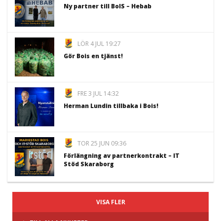
Ny partner till BoIS – Hebab
LÖR 4 JUL 19:27
Gör Bois en tjänst!
FRE 3 JUL 14:32
Herman Lundin tillbaka i Bois!
TOR 25 JUN 09:36
Förlängning av partnerkontrakt – IT
Stöd Skaraborg
VISA FLER