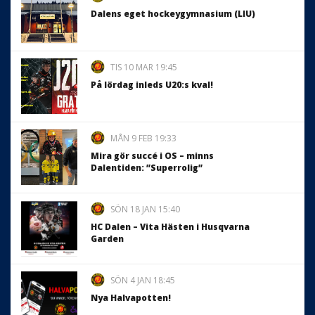
Dalens eget hockeygymnasium (LIU)
TIS 10 MAR 19:45
På lördag inleds U20:s kval!
MÅN 9 FEB 19:33
Mira gör succé i OS – minns
Dalentiden: ”Superrolig”
SÖN 18 JAN 15:40
HC Dalen – Vita Hästen i Husqvarna
Garden
SÖN 4 JAN 18:45
Nya Halvapotten!