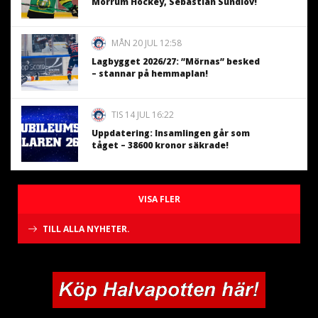
Mörrum Hockey, Sebastian Sundlöv!
MÅN 20 JUL 12:58
Lagbygget 2026/27: ”Mörnas” besked
– stannar på hemmaplan!
TIS 14 JUL 16:22
Uppdatering: Insamlingen går som
tåget – 38600 kronor säkrade!
VISA FLER
TILL ALLA NYHETER.