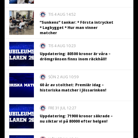
TIS 4 AUG 14:52
”Sunkens” tankar: * Första intrycket
* Lagbygget * Hur man vinner
matcher
TIS 4 AUG 10:23
Uppdatering: 80500 kronor är våra –
drömgränsen finns inom räckhåll!
SÖN 2 AUG 10:59
60 år av stolthet: Premiär idag –
historiska matcher i Jössarinken!
FRE 31 JUL 12:27
Uppdatering: 71900 kronor säkrade –
nu siktar vi på 80000 efter helgen!