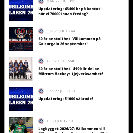
MÅN 27 JUL 13:01
Uppdatering: 63400 kr på kontot –
når vi 70000 innan fredag?
LÖR 25 JUL 15:44
60 år av stolthet: Välkommen på
Goisargala 26 september!
TOR 23 JUL 15:40
60 år av stolthet: U19 blir del av
Mörrum Hockeys tjejverksamhet!
ONS 22 JUL 11:21
Uppdatering: 51000 säkrade!
TIS 21 JUL 12:59
Lagbygget 2026/27: Välkommen till