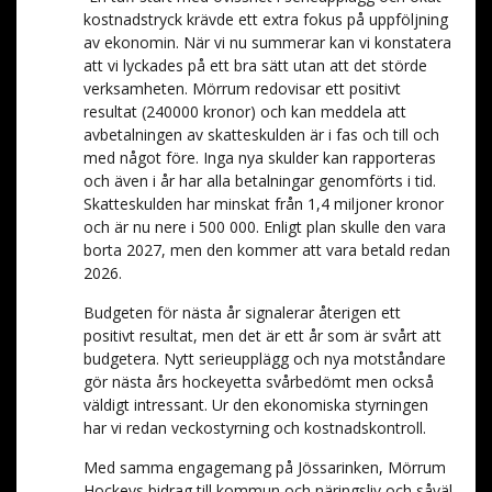
kostnadstryck krävde ett extra fokus på uppföljning
av ekonomin. När vi nu summerar kan vi konstatera
att vi lyckades på ett bra sätt utan att det störde
verksamheten. Mörrum redovisar ett positivt
resultat (240000 kronor) och kan meddela att
avbetalningen av skatteskulden är i fas och till och
med något före. Inga nya skulder kan rapporteras
och även i år har alla betalningar genomförts i tid.
Skatteskulden har minskat från 1,4 miljoner kronor
och är nu nere i 500 000. Enligt plan skulle den vara
borta 2027, men den kommer att vara betald redan
2026.
Budgeten för nästa år signalerar återigen ett
positivt resultat, men det är ett år som är svårt att
budgetera. Nytt serieupplägg och nya motståndare
gör nästa års hockeyetta svårbedömt men också
väldigt intressant. Ur den ekonomiska styrningen
har vi redan veckostyrning och kostnadskontroll.
Med samma engagemang på Jössarinken, Mörrum
Hockeys bidrag till kommun och näringsliv och såväl