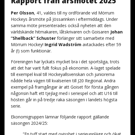
Rapport från årsmötet 2025
Per Olsson
, 41, valdes till ny ordförande vid Mörrum
Hockeys årsmöte på Jössarinken i eftermiddags. Under
samma möte presenterades också nyheten att den
världskände hitmakaren, låtskrivaren och Goisaren
Johan
”Shellback” Schuster
förlänger sitt samarbete med
Mörrum Hockey!
Ingrid Wadström
avtackades efter 59
år (!) som funktionär.
Föreningen har lyckats mycket bra i det sportsliga, trots
att det har varit fullt fokus på ekonomin. A-laget spelade
till exempel kval till Hockeyallsvenskan och juniorerna
nådde hela vägen till kvalserien till J20 Regional. Andra
exempel på framgångar är att Goiset för första gången
någonsin haft ett tjejlag med i seriespel och att U16 till
hösten går in på tredje raka säsongen i landets högsta
serie.
Ekonomigruppen lämnar följande rapport gällande
säsongen 2024/25:
”En tuff start med ovisshet i serieupplägg och ökat