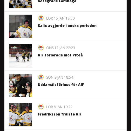
besegrade Forshaga
LÖR 15 JAN 18:50
Kalix avgjorde i andra perioden
ONS 12 JAN 22:23
AIF förlorade mot Piteå
SÖN 9 JAN 18:54
Uddamålsförlust för AIF
LÖR 8 JAN 19:22
Fredriksson frälste AIF