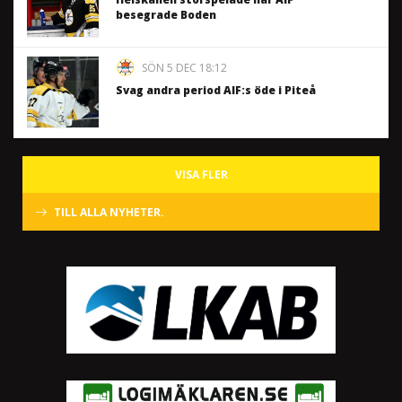
besegrade Boden
SÖN 5 DEC 18:12
Svag andra period AIF:s öde i Piteå
VISA FLER
TILL ALLA NYHETER.