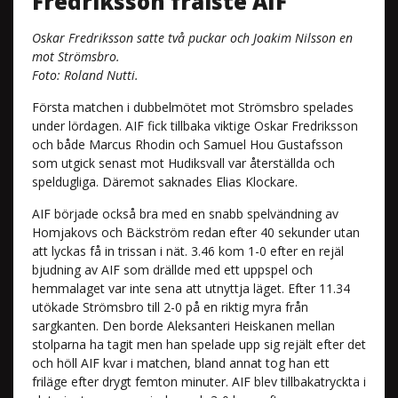
Fredriksson frälste AIF
Oskar Fredriksson satte två puckar och Joakim Nilsson en
mot Strömsbro.
Foto: Roland Nutti.
Första matchen i dubbelmötet mot Strömsbro spelades
under lördagen. AIF fick tillbaka viktige Oskar Fredriksson
och både Marcus Rhodin och Samuel Hou Gustafsson
som utgick senast mot Hudiksvall var återställda och
speldugliga. Däremot saknades Elias Klockare.
AIF började också bra med en snabb spelvändning av
Homjakovs och Bäckström redan efter 40 sekunder utan
att lyckas få in trissan i nät. 3.46 kom 1-0 efter en rejäl
bjudning av AIF som drällde med ett uppspel och
hemmalaget var inte sena att utnyttja läget. Efter 11.34
utökade Strömsbro till 2-0 på en riktig myra från
sargkanten. Den borde Aleksanteri Heiskanen mellan
stolparna ha tagit men han spelade upp sig rejält efter det
och höll AIF kvar i matchen, bland annat tog han ett
friläge efter drygt femton minuter. AIF blev tillbakatryckta i