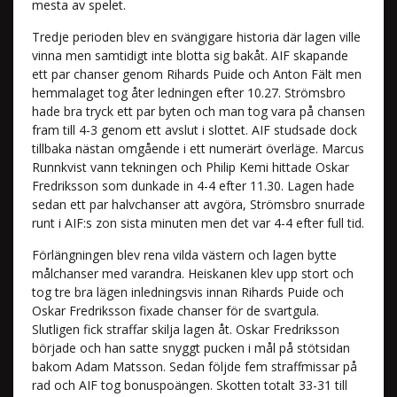
mesta av spelet.
Tredje perioden blev en svängigare historia där lagen ville
vinna men samtidigt inte blotta sig bakåt. AIF skapande
ett par chanser genom Rihards Puide och Anton Fält men
hemmalaget tog åter ledningen efter 10.27. Strömsbro
hade bra tryck ett par byten och man tog vara på chansen
fram till 4-3 genom ett avslut i slottet. AIF studsade dock
tillbaka nästan omgående i ett numerärt överläge. Marcus
Runnkvist vann tekningen och Philip Kemi hittade Oskar
Fredriksson som dunkade in 4-4 efter 11.30. Lagen hade
sedan ett par halvchanser att avgöra, Strömsbro snurrade
runt i AIF:s zon sista minuten men det var 4-4 efter full tid.
Förlängningen blev rena vilda västern och lagen bytte
målchanser med varandra. Heiskanen klev upp stort och
tog tre bra lägen inledningsvis innan Rihards Puide och
Oskar Fredriksson fixade chanser för de svartgula.
Slutligen fick straffar skilja lagen åt. Oskar Fredriksson
började och han satte snyggt pucken i mål på stötsidan
bakom Adam Matsson. Sedan följde fem straffmissar på
rad och AIF tog bonuspoängen. Skotten totalt 33-31 till