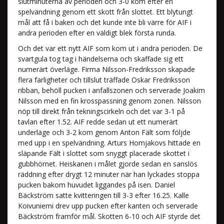
slutminuterna av perioden och 3-0 kom efter en
spelvändning genom ett skott från slottet. Ett blytungt
mål att få i baken och det kunde inte bli värre för AIF i
andra perioden efter en väldigt blek första runda.
Och det var ett nytt AIF som kom ut i andra perioden. De
svartgula tog tag i händelserna och skaffade sig ett
numerärt överläge. Firma Nilsson-Fredriksson skapade
flera farligheter och tillslut träffade Oskar Fredriksson
ribban, behöll pucken i anfallszonen och serverade Joakim
Nilsson med en fin krosspassning genom zonen. Nilsson
nöp till direkt från tekningscirkeln och det var 3-1 på
tavlan efter 1.52. AIF redde sedan ut ett numerärt
underläge och 3-2 kom genom Anton Fält som följde
med upp i en spelvändning. Arturs Homjakovs hittade en
släpande Fält i slottet som snyggt placerade skottet i
gubbhörnet. Heiskanen i målet gjorde sedan en sanslös
räddning efter drygt 12 minuter när han lyckades stoppa
pucken bakom huvudet liggandes på isen. Daniel
Bäckström satte kvitteringen till 3-3 efter 16.25. Kalle
Koivuniemi drev upp pucken efter kanten och serverade
Bäckström framför mål. Skotten 6-10 och AIF styrde det