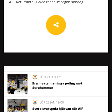
AIF. Returmöte i Gävle redan imorgon söndag.
SÖN 23 JAN 17:56
Bra insats men inga poäng mot
Surahammar
LÖR 22 JAN 19:00
Stora svartgula hjärtan när AIF