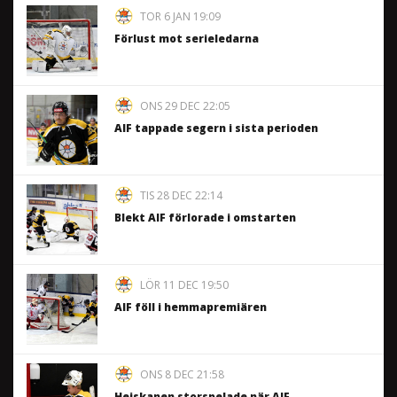
TOR 6 JAN 19:09
Förlust mot serieledarna
ONS 29 DEC 22:05
AIF tappade segern i sista perioden
TIS 28 DEC 22:14
Blekt AIF förlorade i omstarten
LÖR 11 DEC 19:50
AIF föll i hemmapremiären
ONS 8 DEC 21:58
Heiskanen storspelade när AIF