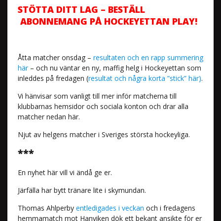
STÖTTA DITT LAG – BESTÄLL
ABONNEMANG PÅ HOCKEYETTAN PLAY!
Åtta matcher onsdag –
resultaten och en rapp summering
här
– och nu väntar en ny, maffig helg i Hockeyettan som
inleddes på fredagen (
resultat och några korta ”stick” här)
.
Vi hänvisar som vanligt till mer inför matcherna till
klubbarnas hemsidor och sociala konton och drar alla
matcher nedan här.
Njut av helgens matcher i Sveriges största hockeyliga.
***
En nyhet här vill vi ändå ge er.
Järfälla har bytt tränare lite i skymundan.
Thomas Ahlperby
entledigades i veckan
och i fredagens
hemmamatch mot Hanviken dök ett bekant ansikte för er