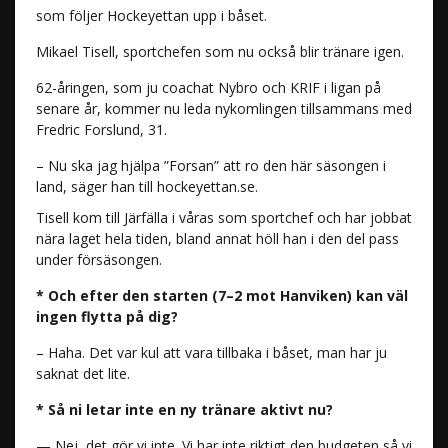
som följer Hockeyettan upp i båset.
Mikael Tisell, sportchefen som nu också blir tränare igen.
62-åringen, som ju coachat Nybro och KRIF i ligan på
senare år, kommer nu leda nykomlingen tillsammans med
Fredric Forslund, 31.
– Nu ska jag hjälpa ”Forsan” att ro den här säsongen i
land, säger han till hockeyettan.se.
Tisell kom till Järfälla i våras som sportchef och har jobbat
nära laget hela tiden, bland annat höll han i den del pass
under försäsongen.
* Och efter den starten (7–2 mot Hanviken) kan väl
ingen flytta på dig?
– Haha. Det var kul att vara tillbaka i båset, man har ju
saknat det lite.
* Så ni letar inte en ny tränare aktivt nu?
— Nej, det gör vi inte. Vi har inte riktigt den budgeten så vi