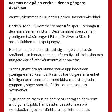
Rasmus nr 2 på en vecka – denna gången;
Åkerblad!
Varmt välkommen till Kungälv Hockey, Rasmus Åkerblad!
Backen, född 03, kommer senast från spel i Forshaga IF i
den norra serien av Ettan. Dessför innan spelade han
ytterligare två säsonger i Ettan, för Alvesta SK och
moderklubben IF Troja Ljungby.
Han har tidigare aldrig sträckt sig längre västerut än
Småland i sin karriär, men nu står en flytt till Bohuslän och
Kungälv klar då ett 1-årskontrakt är påkritat.
”Känns grymt bra att kunna stärka upp backsidan
ytterligare med Rasmus. Rasmus har tidigare erfarenhet
från ligan och kommer därmed bidra med viktig rutin i
gruppen.”, säger sportchef Filip Torstensson om
nyförvärvet.
”I grunden är Rasmus en defensivt utpräglad back som
alltid gör sitt jobb. Han besitter dessutom en bra
skridskoåkning och är därtill bra i spelet med puck.