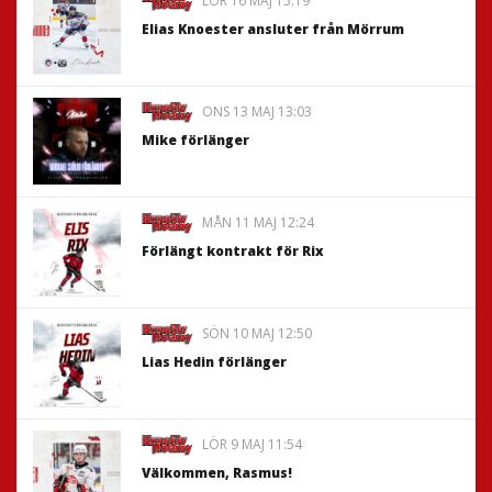
LÖR 16 MAJ 15:19
Elias Knoester ansluter från Mörrum
ONS 13 MAJ 13:03
Mike förlänger
MÅN 11 MAJ 12:24
Förlängt kontrakt för Rix
SÖN 10 MAJ 12:50
Lias Hedin förlänger
LÖR 9 MAJ 11:54
Välkommen, Rasmus!