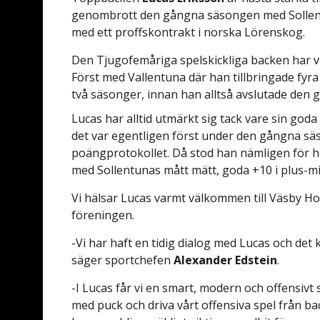
genombrott den gångna säsongen med Sollent
med ett proffskontrakt i norska Lörenskog.
Den Tjugofemåriga spelskickliga backen har v
Först med Vallentuna där han tillbringade fyr
två säsonger, innan han alltså avslutade den 
Lucas har alltid utmärkt sig tack vare sin go
det var egentligen först under den gångna säs
poängprotokollet. Då stod han nämligen för 
med Sollentunas mått mätt, goda +10 i plus-
Vi hälsar Lucas varmt välkommen till Väsby Ho
föreningen.
-Vi har haft en tidig dialog med Lucas och det k
säger sportchefen
Alexander Edstein
.
-I Lucas får vi en smart, modern och offensivt
med puck och driva vårt offensiva spel från b