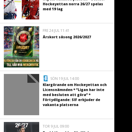
Hockeyettan norra 26/27 spelas
med 19 lag
FRE 24 JUL 11:41
Årskort säsong 2026/2027
SÖN 19 JUL 14:00
Klargörande om Hockeyettan och
Licensnämnden * ”Ligan har inte
med besluten att göra” *
Förtydligande: SIF erbjuder de
vakanta platserna
TOR 9 JUL 09:00