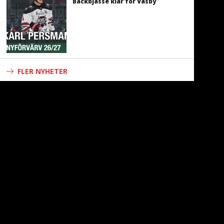
Backbjässe klar för Väsby
FLER NYHETER