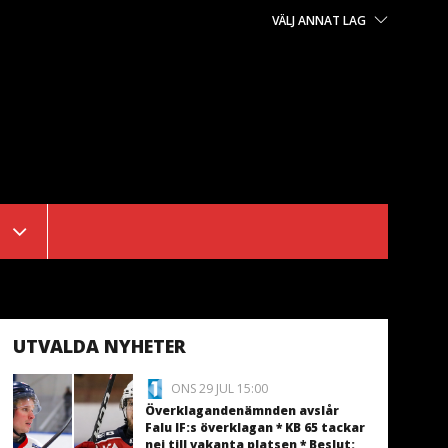
VÄLJ ANNAT LAG
UTVALDA NYHETER
ONS 29 JUL 15:00
Överklagandenämnden avslår
Falu IF:s överklagan * KB 65 tackar
nej till vakanta platsen * Beslut: