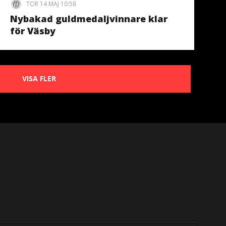
TOR 14 MAJ 10:58
Nybakad guldmedaljvinnare klar
för Väsby
VISA FLER