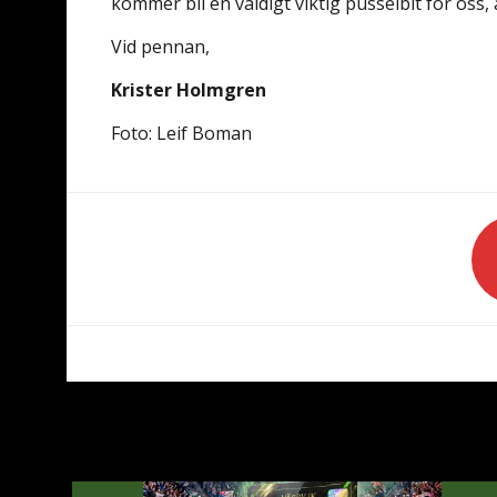
kommer bli en väldigt viktig pusselbit för oss, 
Vid pennan,
Krister Holmgren
Foto: Leif Boman