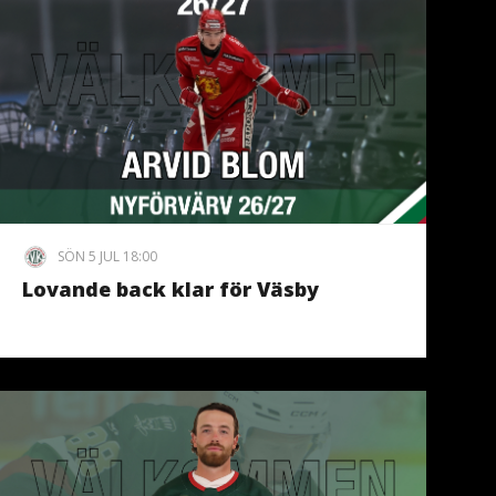
SÖN 5 JUL 18:00
Lovande back klar för Väsby