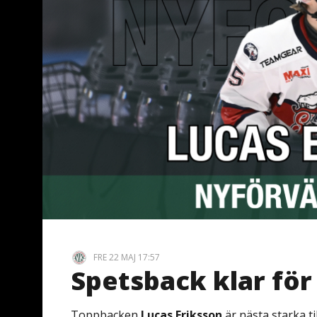
FRE 22 MAJ 17:57
Spetsback klar för
Toppbacken
Lucas Eriksson
är nästa starka ti