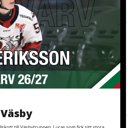
 Väsby
llskott till Väsbytruppen. Lucas som fick sitt stora