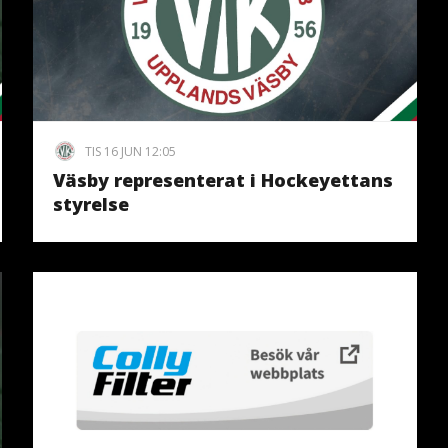
TIS 16 JUN 12:05
Väsby representerat i Hockeyettans
styrelse