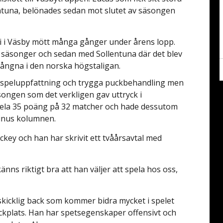
una, belönades sedan mot slutet av säsongen
i i Väsby mött många gånger under årens lopp.
a säsonger och sedan med Sollentuna där det blev
gångna i den norska högstaligan.
da speluppfattning och trygga puckbehandling men
ongen som det verkligen gav uttryck i
hela 35 poäng på 32 matcher och hade dessutom
minus kolumnen.
ckey och han har skrivit ett tvåårsavtal med
änns riktigt bra att han väljer att spela hos oss,
 skicklig back som kommer bidra mycket i spelet
ackplats. Han har spetsegenskaper offensivt och