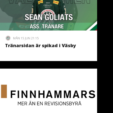
MÅN 15 JUN 21:15
Tränarsidan är spikad i Väsby