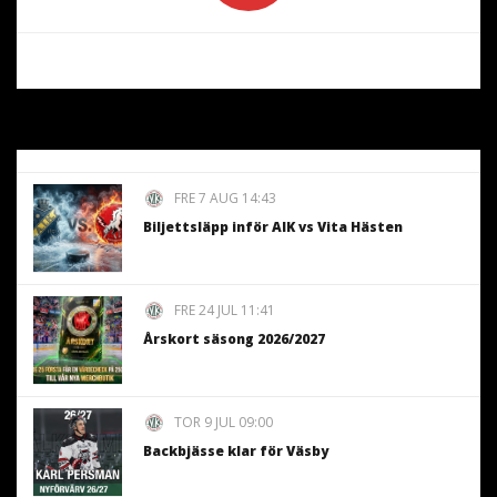
FRE 7 AUG 14:43
Biljettsläpp inför AIK vs Vita Hästen
FRE 24 JUL 11:41
Årskort säsong 2026/2027
TOR 9 JUL 09:00
Backbjässe klar för Väsby