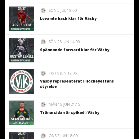
SÖN 5 JUL 18:00
Lovande back klar för Väsby
SÖN 28 JUN 14:00
Spännande forward klar för Väsby
TIS 16 JUN 12:05
Väsby representerat i Hockeyettans
styrelse
MÅN 15 JUN 21:15
Tränarsidan är spikad i Väsby
ONS 3 JUN 18:00