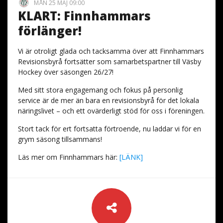
MÅN 25 MAJ 09:00
KLART: Finnhammars
förlänger!
​Vi är otroligt glada och tacksamma över att Finnhammars
Revisionsbyrå fortsätter som samarbetspartner till Väsby
Hockey över säsongen 26/27!
​Med sitt stora engagemang och fokus på personlig
service är de mer än bara en revisionsbyrå för det lokala
näringslivet – och ett ovärderligt stöd för oss i föreningen.
​Stort tack för ert fortsatta förtroende, nu laddar vi för en
grym säsong tillsammans!
Läs mer om Finnhammars här:
[LÄNK]