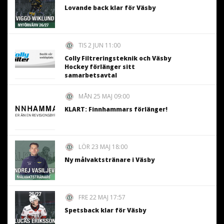
Lovande back klar för Väsby
TIS 2 JUN 11:00
Colly Filtreringsteknik och Väsby
Hockey förlänger sitt
samarbetsavtal
MÅN 25 MAJ 09:00
KLART: Finnhammars förlänger!
LÖR 23 MAJ 18:00
Ny målvaktstränare i Väsby
FRE 22 MAJ 17:57
Spetsback klar för Väsby