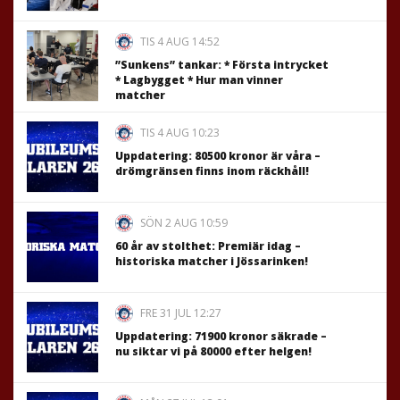
TIS 4 AUG 14:52
”Sunkens” tankar: * Första intrycket
* Lagbygget * Hur man vinner
matcher
TIS 4 AUG 10:23
Uppdatering: 80500 kronor är våra –
drömgränsen finns inom räckhåll!
SÖN 2 AUG 10:59
60 år av stolthet: Premiär idag –
historiska matcher i Jössarinken!
FRE 31 JUL 12:27
Uppdatering: 71900 kronor säkrade –
nu siktar vi på 80000 efter helgen!