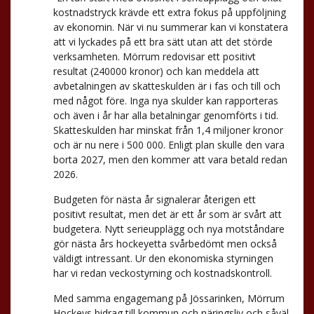
kostnadstryck krävde ett extra fokus på uppföljning
av ekonomin. När vi nu summerar kan vi konstatera
att vi lyckades på ett bra sätt utan att det störde
verksamheten. Mörrum redovisar ett positivt
resultat (240000 kronor) och kan meddela att
avbetalningen av skatteskulden är i fas och till och
med något före. Inga nya skulder kan rapporteras
och även i år har alla betalningar genomförts i tid.
Skatteskulden har minskat från 1,4 miljoner kronor
och är nu nere i 500 000. Enligt plan skulle den vara
borta 2027, men den kommer att vara betald redan
2026.
Budgeten för nästa år signalerar återigen ett
positivt resultat, men det är ett år som är svårt att
budgetera. Nytt serieupplägg och nya motståndare
gör nästa års hockeyetta svårbedömt men också
väldigt intressant. Ur den ekonomiska styrningen
har vi redan veckostyrning och kostnadskontroll.
Med samma engagemang på Jössarinken, Mörrum
Hockeys bidrag till kommun och näringsliv och såväl