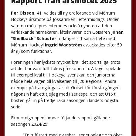
Rapport från årsmötet 2025
Per Olsson
, 41, valdes till ny ordförande vid Mörrum
Hockeys årsmöte på Jössarinken i eftermiddags. Under
samma möte presenterades också nyheten att den
världskände hitmakaren, låtskrivaren och Goisaren
Johan
”Shellback” Schuster
förlänger sitt samarbete med
Mörrum Hockey!
Ingrid Wadström
avtackades efter 59
år (!) som funktionär.
Föreningen har lyckats mycket bra i det sportsliga, trots
att det har varit fullt fokus på ekonomin. A-laget spelade
till exempel kval till Hockeyallsvenskan och juniorerna
nådde hela vägen till kvalserien till J20 Regional. Andra
exempel på framgångar är att Goiset för första gången
någonsin haft ett tjejlag med i seriespel och att U16 till
hösten går in på tredje raka säsongen i landets högsta
serie.
Ekonomigruppen lämnar följande rapport gällande
säsongen 2024/25:
”En tuff start med ovisshet i serieupplägg och ökat