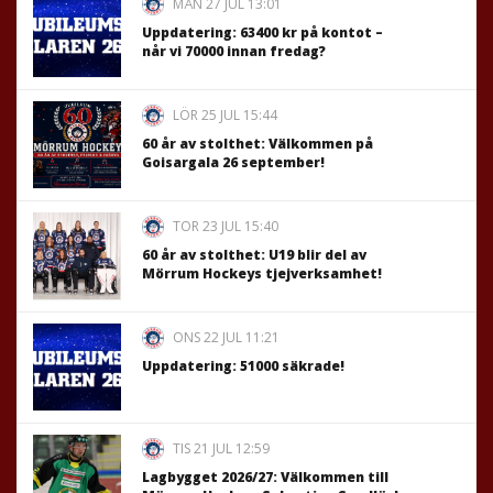
MÅN 27 JUL 13:01
Uppdatering: 63400 kr på kontot –
når vi 70000 innan fredag?
LÖR 25 JUL 15:44
60 år av stolthet: Välkommen på
Goisargala 26 september!
TOR 23 JUL 15:40
60 år av stolthet: U19 blir del av
Mörrum Hockeys tjejverksamhet!
ONS 22 JUL 11:21
Uppdatering: 51000 säkrade!
TIS 21 JUL 12:59
Lagbygget 2026/27: Välkommen till