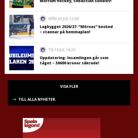
Mörrum Hockey, Sebastian Sundlöv!
MÅN 20 JUL 12:58
Lagbygget 2026/27: ”Mörnas” besked
– stannar på hemmaplan!
TIS 14 JUL 16:22
Uppdatering: Insamlingen går som
tåget – 38600 kronor säkrade!
VISA FLER
TILL ALLA NYHETER.