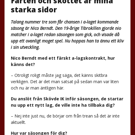
Farten och skottet är mina
starka sidor
Talang nummer tre som får chansen i a-laget kommande
säsong är Nico Berndt. Den 19-årige Tibrokillen gjorde nio
matcher i a-laget redan säsongen som gick, och visade då
upp ett ovanligt moget spel. Nu hoppas han ta ännu ett kliv
i sin utveckling.
Nico Berndt med ett färskt a-lagskontrakt, hur
känns det?
– Otroligt roligt måste jag säga, det känns skitbra
verkligen. Det är det man satsat på sedan man var liten
och nu är man äntligen här.
Du anslöt från Skövde IK inför säsongen, de startar
nu upp ett nytt lag, de ville inte ha tillbaka dig?
– Nej inte just nu, de börjar om från trean så det är inte
aktuellt.
Hur var säsongen för dig?