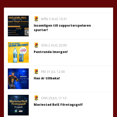
MÅN 3 AUG 10:31
Insamligen till supporterspelaren
spurtar!
SÖN 2 AUG 20:00
Pantrunda imorgon!
FRE 31 JUL 12:00
Han är tillbaka!
ONS 29 JUL 11:10
Mariestad BoIS Företagsgolf