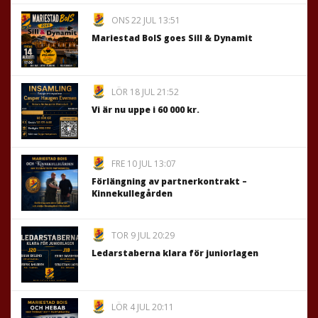
ONS 22 JUL 13:51
Mariestad BoIS goes Sill & Dynamit
LÖR 18 JUL 21:52
Vi är nu uppe i 60 000 kr.
FRE 10 JUL 13:07
Förlängning av partnerkontrakt –
Kinnekullegården
TOR 9 JUL 20:29
Ledarstaberna klara för juniorlagen
LÖR 4 JUL 20:11