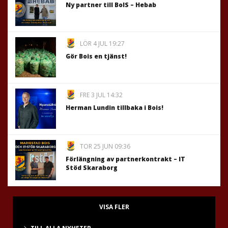
Ny partner till BoIS – Hebab
LÖR 4 JUL 19:27
Gör Bois en tjänst!
FRE 3 JUL 14:32
Herman Lundin tillbaka i Bois!
TOR 25 JUN 09:36
Förlängning av partnerkontrakt – IT
Stöd Skaraborg
VISA FLER