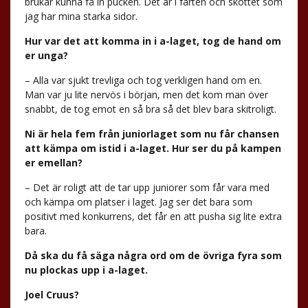
brukar kunna få in pucken. Det är i farten och skottet som
jag har mina starka sidor.
Hur var det att komma in i a-laget, tog de hand om
er unga?
– Alla var sjukt trevliga och tog verkligen hand om en.
Man var ju lite nervös i början, men det kom man över
snabbt, de tog emot en så bra så det blev bara skitroligt.
Ni är hela fem från juniorlaget som nu får chansen
att kämpa om istid i a-laget. Hur ser du på kampen
er emellan?
– Det är roligt att de tar upp juniorer som får vara med
och kämpa om platser i laget. Jag ser det bara som
positivt med konkurrens, det får en att pusha sig lite extra
bara.
Då ska du få säga några ord om de övriga fyra som
nu plockas upp i a-laget.
Joel Cruus?