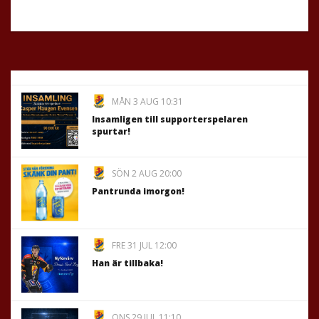
MÅN 3 AUG 10:31
Insamligen till supporterspelaren
spurtar!
SÖN 2 AUG 20:00
Pantrunda imorgon!
FRE 31 JUL 12:00
Han är tillbaka!
ONS 29 JUL 11:10