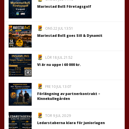
Mariestad BoIS Företagsgolf
ONS 22 JUL 13:51
Mariestad BoIS goes Sill & Dynamit
LÖR 18 JUL 21:52
Vi är nu uppe i 60 000 kr.
FRE 10 JUL 13:07
Förlängning av partnerkontrakt –
Kinnekullegården
TOR 9 JUL 20:29
Ledarstaberna klara för juniorlagen