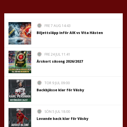
FRE 7 AUG 14:43
Biljettsläpp inför AIK vs Vita Hästen
FRE 24 JUL 11:41
Årskort säsong 2026/2027
TOR 9 JUL 09:00
Backbjässe klar för Väsby
SÖN 5 JUL 18:00
Lovande back klar för Väsby