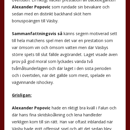
Alexander Popovic
som rundade sin bevakare och
sedan med en distinkt backhand sköt hem
bonuspoängen till Väsby.
Sammanfattningsvis så
känns segern motiverad sett
till hela matchens spel men det var en prestation som
var ömsom vin och ömsom vatten men där Väsbys
större spets till slut fällde avgörandet. Laget visade även
prov på god moral som lyckades vända två
tvåmålsunderlägen och där laget i den sista perioden
och i övertiden, när det gällde som mest, spelade en
vägvinnande ishockey.
Grisligan:
Alexander Popovic
hade en riktigt bra kväll i Falun och
där hans fina skridskoåkning och lena handleder
verkligen kom till sin rätt. Han var oftast inblandad när
Väsby hade gott offensivt spel och att det sedan blev