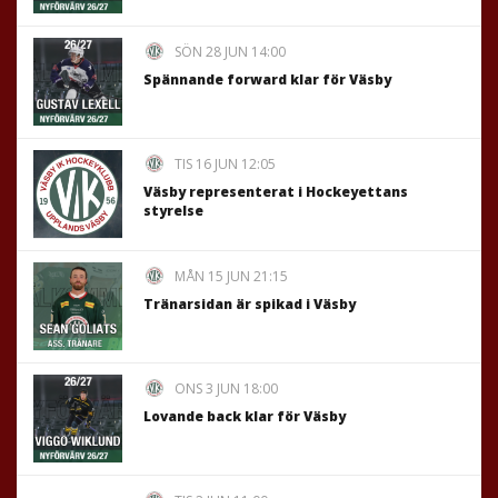
SÖN 28 JUN 14:00
Spännande forward klar för Väsby
TIS 16 JUN 12:05
Väsby representerat i Hockeyettans
styrelse
MÅN 15 JUN 21:15
Tränarsidan är spikad i Väsby
ONS 3 JUN 18:00
Lovande back klar för Väsby