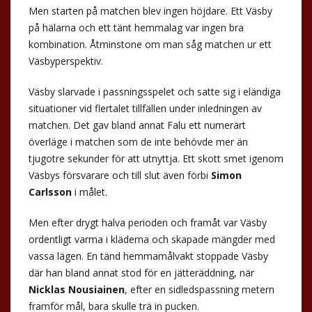
Men starten på matchen blev ingen höjdare. Ett Väsby
på hälarna och ett tänt hemmalag var ingen bra
kombination. Åtminstone om man såg matchen ur ett
Väsbyperspektiv.
Väsby slarvade i passningsspelet och satte sig i eländiga
situationer vid flertalet tillfällen under inledningen av
matchen. Det gav bland annat Falu ett numerärt
överläge i matchen som de inte behövde mer än
tjugotre sekunder för att utnyttja. Ett skott smet igenom
Väsbys försvarare och till slut även förbi
Simon
Carlsson
i målet.
Men efter drygt halva perioden och framåt var Väsby
ordentligt varma i kläderna och skapade mängder med
vassa lägen. En tänd hemmamålvakt stoppade Väsby
där han bland annat stod för en jätteräddning, när
Nicklas Nousiainen
, efter en sidledspassning metern
framför mål, bara skulle trä in pucken.