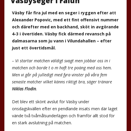
Väsbyseger i Falun
Väsby får fira jul med en seger i ryggen efter att
Alexander Popovic, med ett fint offensivt nummer
och därefter med en backhand, sköt in avgörande
4-3 i övertiden. Väsby fick därmed revansch på
dalmasarna som ju vann i Vilundahallen – efter
just ett övertidsmål.
–
Vi startar matchen väldigt svagt men jobbar oss in i
matchen och borde t o m haft tre poäng med oss hem.
Men vi går på julledigt med fyra vinster på våra fem
senaste matcher vilket känns riktigt bra, säger tränare
Niklas Flodin
.
Det blev ett skönt avslut för Väsby under
onsdagskvällen efter en pendlande insats men där laget
vände två tvåmålsunderlägen och framför allt stod för
en stark avslutning på matchen.