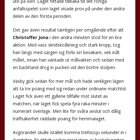
ute på isen. Laget hittade tillbaka till det rörliga
anfallsspelet som laget visade prov på under den andra
delen av den första perioden.
Det gav även resultat tämligen per omgående efter att
Christoffer Jona
i den andra minuten stod för en bra
aktion. Med vass skridskoåkning och stark kropp, tog
han längs med sargen sig förbi sin bevakare, vek inåt
målet, innan han väntade ut målvakten och sedan med
en backhand drog in pucken vid den bortre stolpen.
Väsby gick sedan för mer mål och hade verkligen lägen
att ta tre poäng med sig redan under ordinarie matchtid.
Laget fick även ett gyllene tillfälle mot slutet av
matchen, när laget fick spela fyra raka minuter i
numerärt överläge. Men lite för svåra avslut och dålig
träffsäkerhet räddade poäng för hemmalaget.
Avgörandet skulle istället komma trettiosju sekunder in i
övertiden. En riktigt vacker prestation av backeleganten