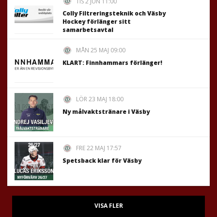
TIS 2 JUN 11:00
Colly Filtreringsteknik och Väsby
Hockey förlänger sitt
samarbetsavtal
MÅN 25 MAJ 09:00
KLART: Finnhammars förlänger!
LÖR 23 MAJ 18:00
Ny målvaktstränare i Väsby
FRE 22 MAJ 17:57
Spetsback klar för Väsby
VISA FLER