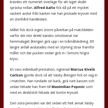
krävdes ett numerärt överläge för att laget skulle
spräcka nollan.
Alfred Aalto
fick då på ett mycket
vackert avslut från kanten när han prickade krysset med
en stenhård handledare.
Målet fick dock ingen större påverkan på matchbilden
varför det inte direkt kändes omotiverat när
hemmalaget återigen gick upp i en tvåmålsledning. Ett
längre anfall avslutades med en styrning strax framför
målet och där pucken sedan gick in i Simons högra
kryss.
En vass individuell prestation, signerad
Marcus Kivelä
Carlzon
gjorde dock så att Väsby återigen fick en väg in
i matchen. Han rundade sin back, gick runt kassen och
sedan hittade han fram till
Maximilian Popovic
som
med en direktstöt hittade det bortre krysset.
Den sista perioden var det sedan ett helt annat Väsby