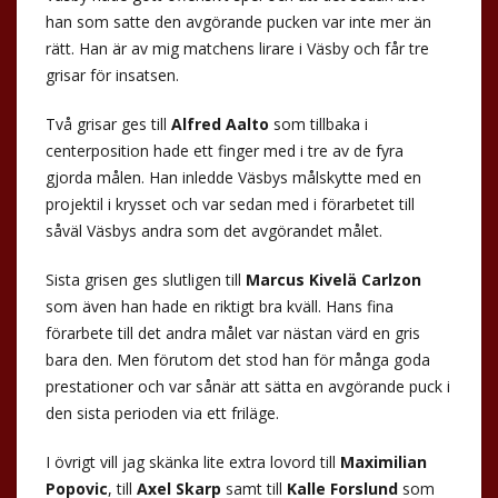
han som satte den avgörande pucken var inte mer än
rätt. Han är av mig matchens lirare i Väsby och får tre
grisar för insatsen.
Två grisar ges till
Alfred Aalto
som tillbaka i
centerposition hade ett finger med i tre av de fyra
gjorda målen. Han inledde Väsbys målskytte med en
projektil i krysset och var sedan med i förarbetet till
såväl Väsbys andra som det avgörandet målet.
Sista grisen ges slutligen till
Marcus Kivelä Carlzon
som även han hade en riktigt bra kväll. Hans fina
förarbete till det andra målet var nästan värd en gris
bara den. Men förutom det stod han för många goda
prestationer och var sånär att sätta en avgörande puck i
den sista perioden via ett friläge.
I övrigt vill jag skänka lite extra lovord till
Maximilian
Popovic
, till
Axel Skarp
samt till
Kalle Forslund
som