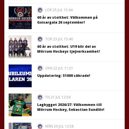
LÖR 25 JUL 15:44
60 år av stolthet: Välkommen på
Goisargala 26 september!
TOR 23 JUL 15:40
60 år av stolthet: U19 blir del av
Mörrum Hockeys tjejverksamhet!
ONS 22 JUL 11:21
Uppdatering: 51000 säkrade!
TIS 21 JUL 12:59
Lagbygget 2026/27: Välkommen till
Mörrum Hockey, Sebastian Sundlöv!
MÅN 20 JUL 12:58