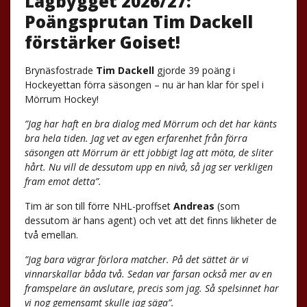
Lagbygget 2026/27:
Poängsprutan Tim Dackell
förstärker Goiset!
Brynäsfostrade
Tim Dackell
gjorde 39 poäng i
Hockeyettan förra säsongen – nu är han klar för spel i
Mörrum Hockey!
”Jag har haft en bra dialog med Mörrum och det har känts
bra hela tiden. Jag vet av egen erfarenhet från förra
säsongen att Mörrum är ett jobbigt lag att möta, de sliter
hårt. Nu vill de dessutom upp en nivå, så jag ser verkligen
fram emot detta”.
Tim är son till förre NHL-proffset
Andreas
(som
dessutom är hans agent) och vet att det finns likheter de
två emellan.
”Jag bara vägrar förlora matcher. På det sättet är vi
vinnarskallar båda två. Sedan var farsan också mer av en
framspelare än avslutare, precis som jag. Så spelsinnet har
vi nog gemensamt skulle jag säga”.