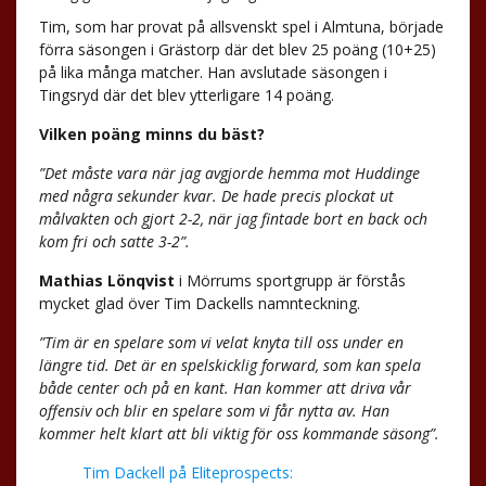
Tim, som har provat på allsvenskt spel i Almtuna, började
förra säsongen i Grästorp där det blev 25 poäng (10+25)
på lika många matcher. Han avslutade säsongen i
Tingsryd där det blev ytterligare 14 poäng.
Vilken poäng minns du bäst?
”Det måste vara när jag avgjorde hemma mot Huddinge
med några sekunder kvar. De hade precis plockat ut
målvakten och gjort 2-2, när jag fintade bort en back och
kom fri och satte 3-2”.
Mathias Lönqvist
i Mörrums sportgrupp är förstås
mycket glad över Tim Dackells namnteckning.
”Tim är en spelare som vi velat knyta till oss under en
längre tid. Det är en spelskicklig forward, som kan spela
både center och på en kant. Han kommer att driva vår
offensiv och blir en spelare som vi får nytta av. Han
kommer helt klart att bli viktig för oss kommande säsong”.
Tim Dackell på Eliteprospects: