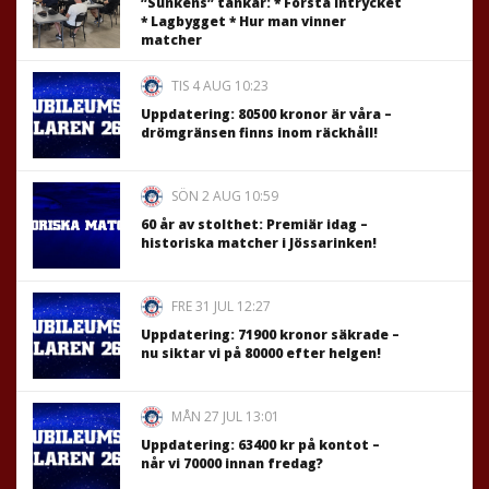
”Sunkens” tankar: * Första intrycket
* Lagbygget * Hur man vinner
matcher
TIS 4 AUG 10:23
Uppdatering: 80500 kronor är våra –
drömgränsen finns inom räckhåll!
SÖN 2 AUG 10:59
60 år av stolthet: Premiär idag –
historiska matcher i Jössarinken!
FRE 31 JUL 12:27
Uppdatering: 71900 kronor säkrade –
nu siktar vi på 80000 efter helgen!
MÅN 27 JUL 13:01
Uppdatering: 63400 kr på kontot –
når vi 70000 innan fredag?