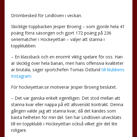
Drömbesked för Lindlöven i veckan.
Skicklige toppbacken Jesper Broeng – som gjorde hela 41
poäng förra säsongen och gjort 172 poäng på 236
seriematcher i Hockeyettan – väljer att stanna i
toppklubben.
– En klassback och en enormt viktig spelare för oss. Han
är skicklig över hela banan, men hans offensiva kvaliteter
är brutala, säger sportchefen Tomas Östlund
till klubbens
Instagram.
För hockeyettan.se motiverar Jesper Broeng beslutet.
– Det var ganska enkelt egentligen. Det stod mellan att
stanna kvar eller nappa på ett allsvenskt kontrakt. Denna
gången valde jag att stanna kvar, då det kändes som
bästa helheten för min del. Sen har Lindlöven utvecklats
till en toppklubb i Hockeyettan också vilket gör det lite
roligare.