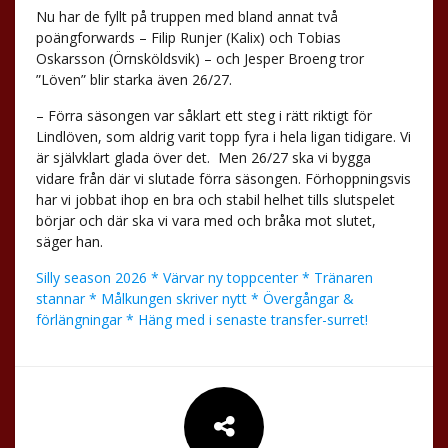
Nu har de fyllt på truppen med bland annat två
poängforwards – Filip Runjer (Kalix) och Tobias
Oskarsson (Örnsköldsvik) – och Jesper Broeng tror
”Löven” blir starka även 26/27.
– Förra säsongen var såklart ett steg i rätt riktigt för
Lindlöven, som aldrig varit topp fyra i hela ligan tidigare. Vi
är självklart glada över det.
Men 26/27 ska vi bygga
vidare från där vi slutade förra säsongen. Förhoppningsvis
har vi jobbat ihop en bra och stabil helhet tills slutspelet
börjar och där ska vi vara med och bråka mot slutet,
säger han.
Silly season 2026 * Värvar ny toppcenter * Tränaren
stannar * Målkungen skriver nytt * Övergångar &
förlängningar * Häng med i senaste transfer-surret!