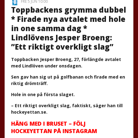
FRE 5 JUN 10:00
Toppbackens grymma dubbel
* Firade nya avtalet med hole
in one samma dag *
Lindlövens Jesper Broeng:
”Ett riktigt overkligt slag”
Toppbacken Jesper Broeng, 27, förlängde avtalet
med Lindlöven under onsdagen.
Sen gav han sig ut på golfbanan och firade med en
riktig
drömträff.
Hole in one på första slaget.
– Ett riktigt overkligt slag, faktiskt, säger han till
hockeyettan.se.
HÄNG MED I BRUSET – FÖLJ
HOCKEYETTAN PÅ INSTAGRAM