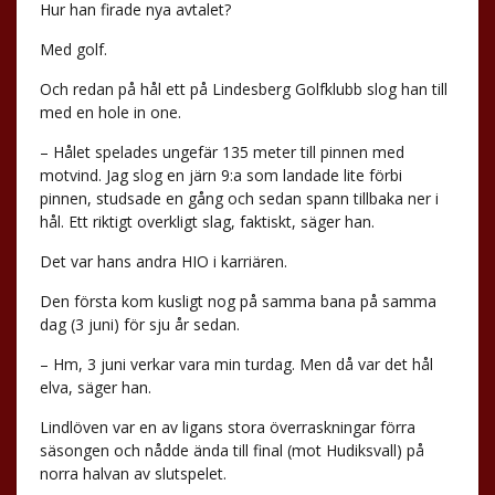
Hur han firade nya avtalet?
Med golf.
Och redan på hål ett på Lindesberg Golfklubb slog han till
med en hole in one.
– Hålet spelades ungefär 135 meter till pinnen med
motvind. Jag slog en järn 9:a som landade lite förbi
pinnen, studsade en gång och sedan spann tillbaka ner i
hål. Ett riktigt overkligt slag, faktiskt, säger han.
Det var hans andra HIO i karriären.
Den första kom kusligt nog på samma bana på samma
dag (3 juni) för sju år sedan.
– Hm, 3 juni verkar vara min turdag. Men då var det hål
elva, säger han.
Lindlöven var en av ligans stora överraskningar förra
säsongen och nådde ända till final (mot Hudiksvall) på
norra halvan av slutspelet.