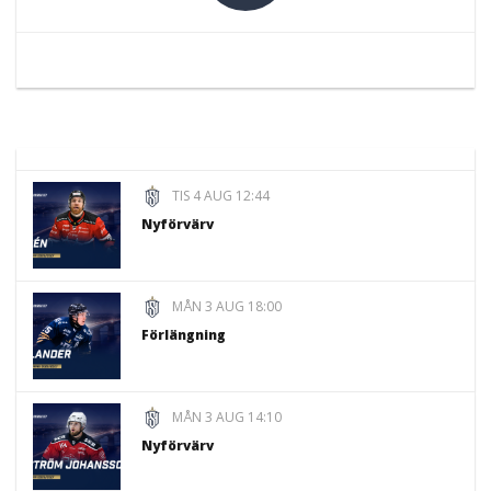
TIS 4 AUG 12:44
Nyförvärv
MÅN 3 AUG 18:00
Förlängning
MÅN 3 AUG 14:10
Nyförvärv