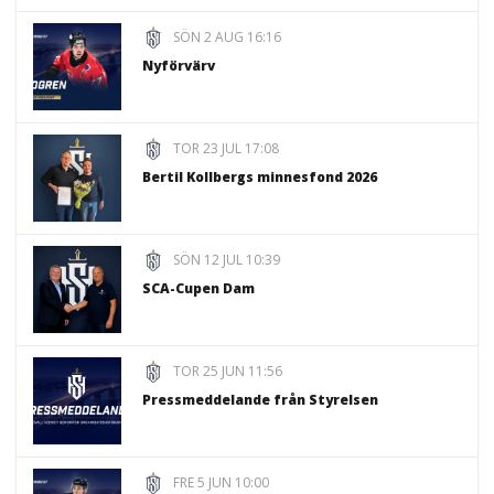
SÖN 2 AUG 16:16
Nyförvärv
TOR 23 JUL 17:08
Bertil Kollbergs minnesfond 2026
SÖN 12 JUL 10:39
SCA-Cupen Dam
TOR 25 JUN 11:56
Pressmeddelande från Styrelsen
FRE 5 JUN 10:00