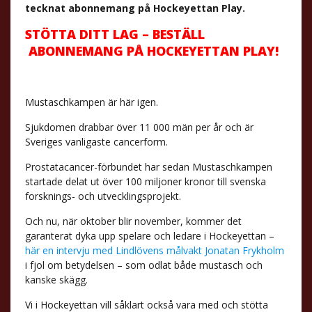
tecknat abonnemang på Hockeyettan Play.
STÖTTA DITT LAG – BESTÄLL
ABONNEMANG PÅ HOCKEYETTAN PLAY!
Mustaschkampen är här igen.
Sjukdomen drabbar över 11 000 män per år och är
Sveriges vanligaste cancerform.
Prostatacancer-förbundet har sedan Mustaschkampen
startade delat ut över 100 miljoner kronor till svenska
forsknings- och utvecklingsprojekt.
Och nu, när oktober blir november, kommer det
garanterat dyka upp spelare och ledare i Hockeyettan –
här en intervju med Lindlövens målvakt Jonatan Frykholm
i fjol om betydelsen – som odlat både mustasch och
kanske skägg.
Vi i Hockeyettan vill såklart också vara med och stötta