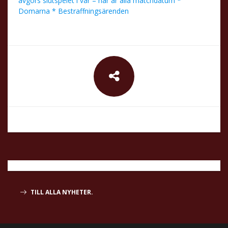
avgörs slutspelet i vår – här är alla matchdatum *
Domarna * Bestraffningsärenden
TILL ALLA NYHETER.