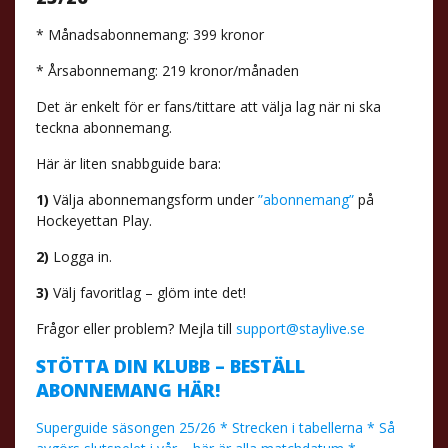
* Månadsabonnemang: 399 kronor
* Årsabonnemang: 219 kronor/månaden
Det är enkelt för er fans/tittare att välja lag när ni ska
teckna abonnemang.
Här är liten snabbguide bara:
1)
Välja abonnemangsform under
”abonnemang”
på
Hockeyettan Play.
2)
Logga in.
3)
Välj favoritlag – glöm inte det!
Frågor eller problem? Mejla till
support@staylive.se
STÖTTA DIN KLUBB – BESTÄLL
ABONNEMANG HÄR!
Superguide säsongen 25/26 * Strecken i tabellerna * Så