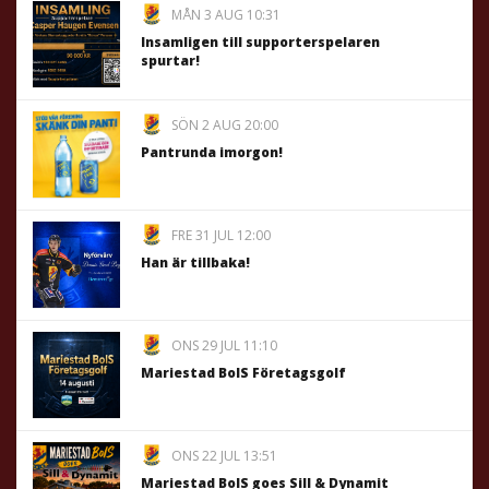
MÅN 3 AUG 10:31
Insamligen till supporterspelaren
spurtar!
SÖN 2 AUG 20:00
Pantrunda imorgon!
FRE 31 JUL 12:00
Han är tillbaka!
ONS 29 JUL 11:10
Mariestad BoIS Företagsgolf
ONS 22 JUL 13:51
Mariestad BoIS goes Sill & Dynamit