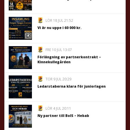
LÖR 18 JUL 21:52
Vi är nu uppe i 60 000 kr.
FRE 10 JUL 13:07
Förlängning av partnerkontrakt –
Kinnekullegården
TOR 9 JUL 20:29
Ledarstaberna klara för juniorlagen
LÖR 4 JUL 20:11
Ny partner till BoIS – Hebab