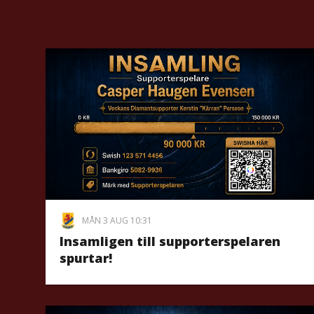
MÅN 3 AUG 10:31
Insamligen till supporterspelaren
spurtar!