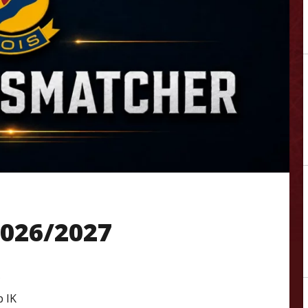
026/2027
C
p IK