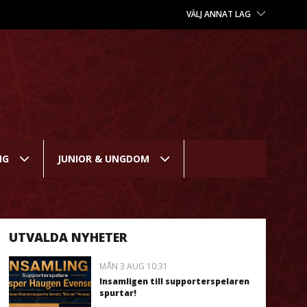
VÄLJ ANNAT LAG
NG
JUNIOR & UNGDOM
UTVALDA NYHETER
MÅN 3 AUG 10:31
Insamligen till supporterspelaren
spurtar!