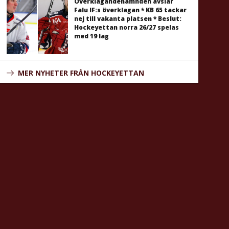
Överklagandenämnden avslår
Falu IF:s överklagan * KB 65 tackar
nej till vakanta platsen * Beslut:
Hockeyettan norra 26/27 spelas
med 19 lag
MER NYHETER FRÅN HOCKEYETTAN