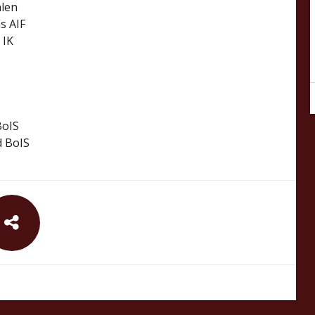
alen
s AIF
 IK
BoIS
d BoIS