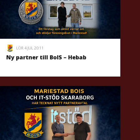
LÖR 4 JUL 20:11
Ny partner till BoIS – Hebab