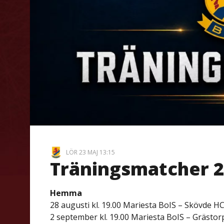
LÖR 23 MAJ 13:15
Träningsmatcher 2
Hemma
28 augusti kl. 19.00 Mariesta BoIS – Skövde H
2 september kl. 19.00 Mariesta BoIS – Grästor