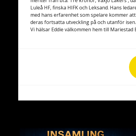
meriter från bl.a. Tre kronor, Växjö Lakers ,
Luleå HF, finska HIFK och Leksand. Hans ledar
med hans erfarenhet som spelare kommer att b
deras fortsatta utveckling på och utanför isen
Vi hälsar Eddie välkommen hem till Mariestad 