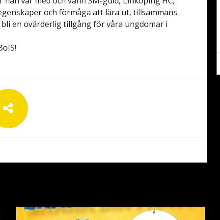
 där han var med och vann SM-guld, Linköping HC,
egenskaper och förmåga att lära ut, tillsammans
li en ovärderlig tillgång för våra ungdomar i
.
BoIS!