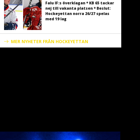
Falu IF:s överklagan * KB 65 tackar
nej till vakanta platsen * Beslut:
Hockeyettan norra 26/27 spelas
med 19 lag
MER NYHETER FRÅN HOCKEYETTAN