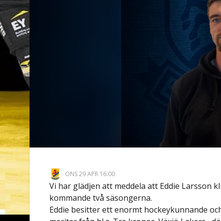
ONS 29 APR 16:00
Vi har glädjen att meddela att Eddie Larsson k
kommande två säsongerna.
Eddie besitter ett enormt hockeykunnande och