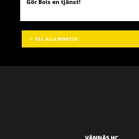
Gör Bois en tjänst!
TILL ALLA NYHETER.
VÄNNÄS HC