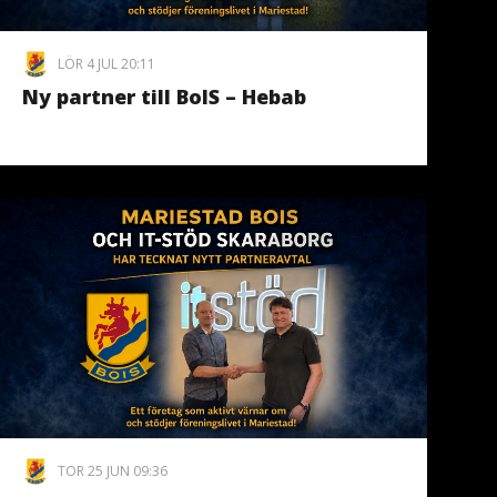
LÖR 4 JUL 20:11
Ny partner till BoIS – Hebab
TOR 25 JUN 09:36