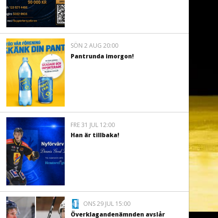
SÖN 2 AUG 20:00
Pantrunda imorgon!
FRE 31 JUL 12:00
Han är tillbaka!
ONS 29 JUL 15:00
Överklagandenämnden avslår