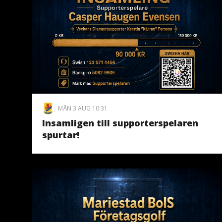
MÅN 3 AUG 10:31
Insamligen till supporterspelaren
spurtar!