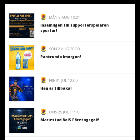
MÅN 3 AUG 10:31
Insamligen till supporterspelaren
spurtar!
SÖN 2 AUG 20:00
Pantrunda imorgon!
FRE 31 JUL 12:00
Han är tillbaka!
ONS 29 JUL 11:10
Mariestad BoIS Företagsgolf