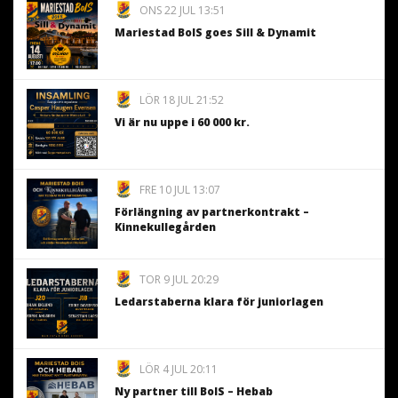
ONS 22 JUL 13:51
Mariestad BoIS goes Sill & Dynamit
LÖR 18 JUL 21:52
Vi är nu uppe i 60 000 kr.
FRE 10 JUL 13:07
Förlängning av partnerkontrakt –
Kinnekullegården
TOR 9 JUL 20:29
Ledarstaberna klara för juniorlagen
LÖR 4 JUL 20:11
Ny partner till BoIS – Hebab