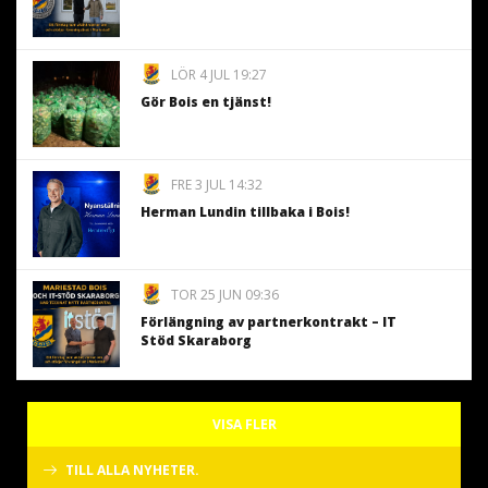
LÖR 4 JUL 19:27
Gör Bois en tjänst!
FRE 3 JUL 14:32
Herman Lundin tillbaka i Bois!
TOR 25 JUN 09:36
Förlängning av partnerkontrakt – IT
Stöd Skaraborg
VISA FLER
TILL ALLA NYHETER.