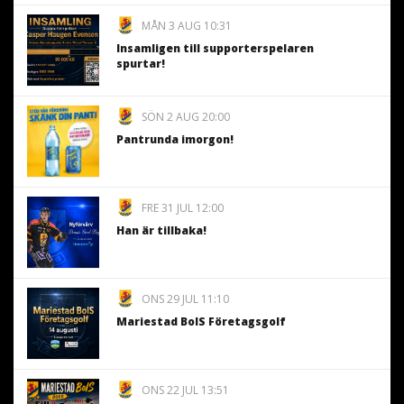
MÅN 3 AUG 10:31
Insamligen till supporterspelaren
spurtar!
SÖN 2 AUG 20:00
Pantrunda imorgon!
FRE 31 JUL 12:00
Han är tillbaka!
ONS 29 JUL 11:10
Mariestad BoIS Företagsgolf
ONS 22 JUL 13:51