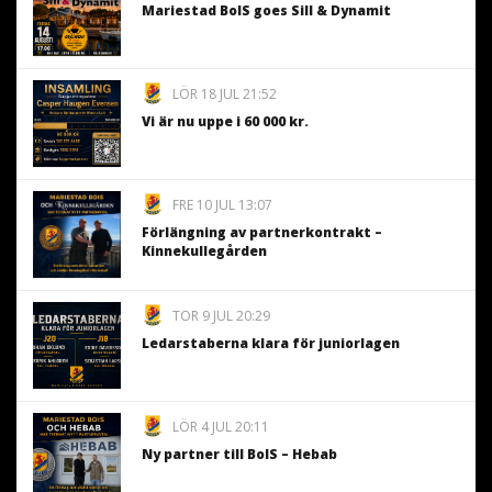
Mariestad BoIS goes Sill & Dynamit
LÖR 18 JUL 21:52
Vi är nu uppe i 60 000 kr.
FRE 10 JUL 13:07
Förlängning av partnerkontrakt –
Kinnekullegården
TOR 9 JUL 20:29
Ledarstaberna klara för juniorlagen
LÖR 4 JUL 20:11
Ny partner till BoIS – Hebab