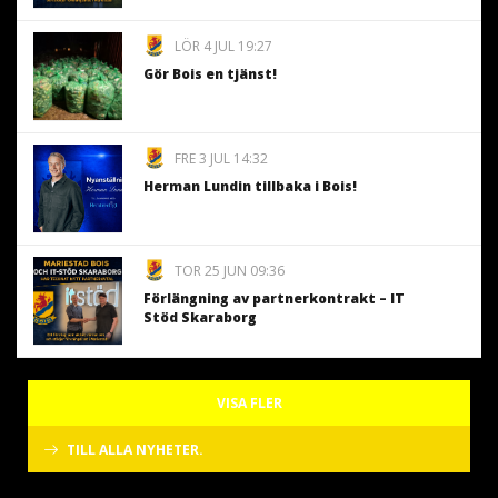
LÖR 4 JUL 19:27
Gör Bois en tjänst!
FRE 3 JUL 14:32
Herman Lundin tillbaka i Bois!
TOR 25 JUN 09:36
Förlängning av partnerkontrakt – IT
Stöd Skaraborg
VISA FLER
TILL ALLA NYHETER.