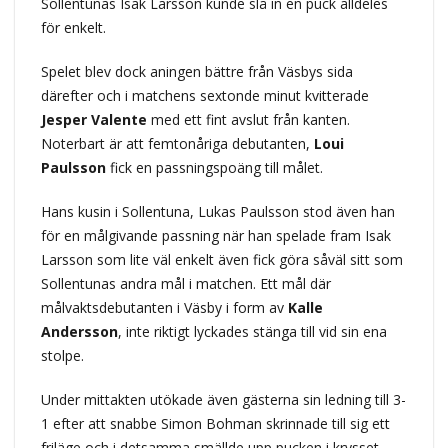
Sollentunas Isak Larsson kunde slå in en puck alldeles
för enkelt.
Spelet blev dock aningen bättre från Väsbys sida
därefter och i matchens sextonde minut kvitterade
Jesper Valente
med ett fint avslut från kanten.
Noterbart är att femtonåriga debutanten,
Loui
Paulsson
fick en passningspoäng till målet.
Hans kusin i Sollentuna, Lukas Paulsson stod även han
för en målgivande passning när han spelade fram Isak
Larsson som lite väl enkelt även fick göra såväl sitt som
Sollentunas andra mål i matchen. Ett mål där
målvaktsdebutanten i Väsby i form av
Kalle
Andersson
, inte riktigt lyckades stänga till vid sin ena
stolpe.
Under mittakten utökade även gästerna sin ledning till 3-
1 efter att snabbe Simon Bohman skrinnade till sig ett
friläge och i detsamma smällde upp pucken i krysset.