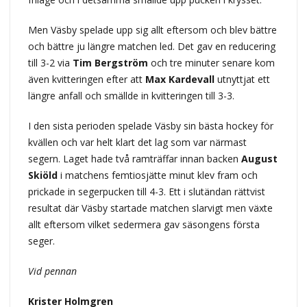
Men Väsby spelade upp sig allt eftersom och blev bättre
och bättre ju längre matchen led. Det gav en reducering
till 3-2 via
Tim Bergström
och tre minuter senare kom
även kvitteringen efter att
Max Kardevall
utnyttjat ett
längre anfall och smällde in kvitteringen till 3-3.
I den sista perioden spelade Väsby sin bästa hockey för
kvällen och var helt klart det lag som var närmast
segern. Laget hade två ramträffar innan backen
August
Skiöld
i matchens femtiosjätte minut klev fram och
prickade in segerpucken till 4-3. Ett i slutändan rättvist
resultat där Väsby startade matchen slarvigt men växte
allt eftersom vilket sedermera gav säsongens första
seger.
Vid pennan
Krister Holmgren