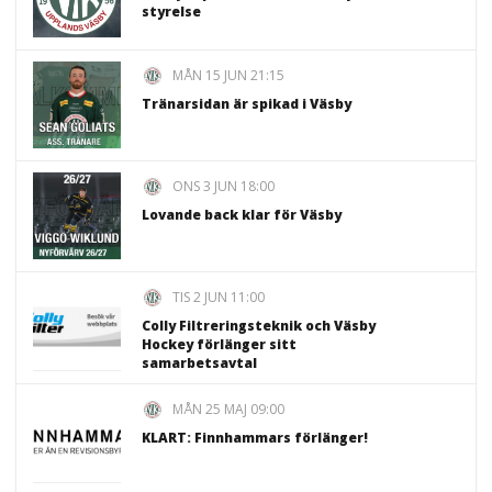
styrelse
MÅN 15 JUN 21:15
Tränarsidan är spikad i Väsby
ONS 3 JUN 18:00
Lovande back klar för Väsby
TIS 2 JUN 11:00
Colly Filtreringsteknik och Väsby
Hockey förlänger sitt
samarbetsavtal
MÅN 25 MAJ 09:00
KLART: Finnhammars förlänger!