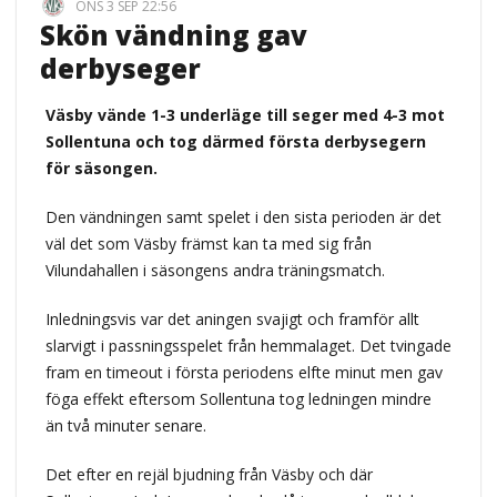
ONS 3 SEP 22:56
Skön vändning gav
derbyseger
Väsby vände 1-3 underläge till seger med 4-3 mot
Sollentuna och tog därmed första derbysegern
för säsongen.
Den vändningen samt spelet i den sista perioden är det
väl det som Väsby främst kan ta med sig från
Vilundahallen i säsongens andra träningsmatch.
Inledningsvis var det aningen svajigt och framför allt
slarvigt i passningsspelet från hemmalaget. Det tvingade
fram en timeout i första periodens elfte minut men gav
föga effekt eftersom Sollentuna tog ledningen mindre
än två minuter senare.
Det efter en rejäl bjudning från Väsby och där