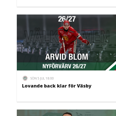
SÖN 5 JUL 18:00
Lovande back klar för Väsby