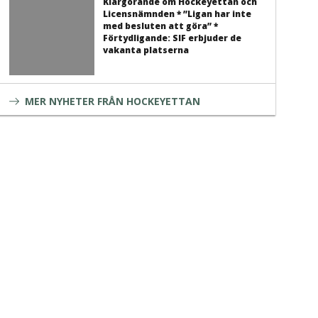
Klargörande om Hockeyettan och
Licensnämnden * ”Ligan har inte
med besluten att göra” *
Förtydligande: SIF erbjuder de
vakanta platserna
MER NYHETER FRÅN HOCKEYETTAN