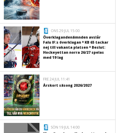
ONS 29 JUL 15:00
Överklagandenämnden avslår
Falu IF:s överklagan * KB 65 tackar
nej till vakanta platsen * Beslut:
Hockeyettan norra 26/27 spelas
med 19 lag
FRE 24 JUL 11:41
Årskort säsong 2026/2027
SÖN 19 JUL 14:00