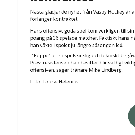
Nästa glädjande nyhet från Väsby Hockey är a
förlänger kontraktet.
Hans offensivt goda spel kom verkligen till si
poäng på 36 spelade matcher. Faktiskt hans nä
han växte i spelet ju längre säsongen led.
-”Poppe” är en spelskicklig och tekniskt begå
Pressresistensen han besitter blir väldigt vikti
offensiven, säger tränare Mike Lindberg.
Foto: Louise Helenius