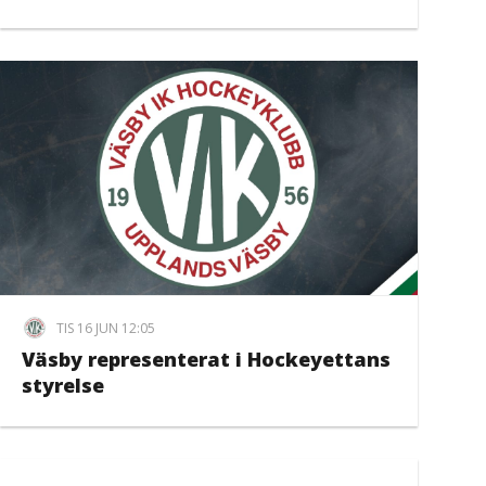
TIS 16 JUN 12:05
Väsby representerat i Hockeyettans
styrelse