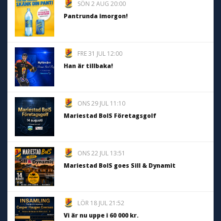
SÖN 2 AUG 20:00
Pantrunda imorgon!
FRE 31 JUL 12:00
Han är tillbaka!
ONS 29 JUL 11:10
Mariestad BoIS Företagsgolf
ONS 22 JUL 13:51
Mariestad BoIS goes Sill & Dynamit
LÖR 18 JUL 21:52
Vi är nu uppe i 60 000 kr.