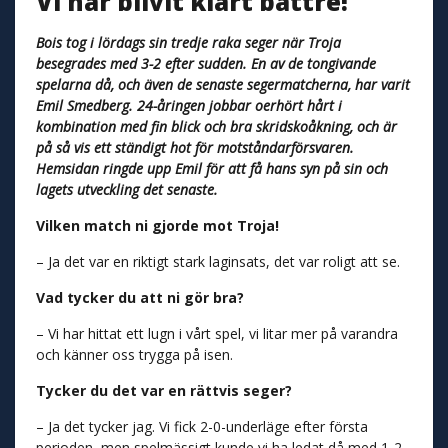
Vi har blivit klart bättre!
Bois tog i lördags sin tredje raka seger när Troja
besegrades med 3-2 efter sudden. En av de tongivande
spelarna då, och även de senaste segermatcherna, har varit
Emil Smedberg. 24-åringen jobbar oerhört hårt i
kombination med fin blick och bra skridskoåkning, och är
på så vis ett ständigt hot för motståndarförsvaren.
Hemsidan ringde upp Emil för att få hans syn på sin och
lagets utveckling det senaste.
Vilken match ni gjorde mot Troja!
– Ja det var en riktigt stark laginsats, det var roligt att se.
Vad tycker du att ni gör bra?
– Vi har hittat ett lugn i vårt spel, vi litar mer på varandra
och känner oss trygga på isen.
Tycker du det var en rättvis seger?
– Ja det tycker jag. Vi fick 2-0-underläge efter första
perioden, men spelmässigt kunde vi ha ledat då med 1-2