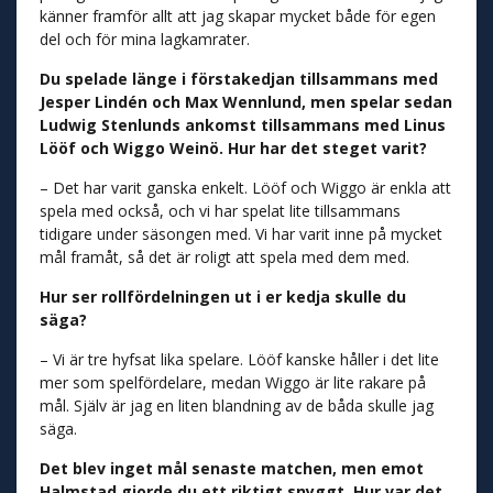
känner framför allt att jag skapar mycket både för egen
del och för mina lagkamrater.
Du spelade länge i förstakedjan tillsammans med
Jesper Lindén och Max Wennlund, men spelar sedan
Ludwig Stenlunds ankomst tillsammans med Linus
Lööf och Wiggo Weinö. Hur har det steget varit?
– Det har varit ganska enkelt. Lööf och Wiggo är enkla att
spela med också, och vi har spelat lite tillsammans
tidigare under säsongen med. Vi har varit inne på mycket
mål framåt, så det är roligt att spela med dem med.
Hur ser rollfördelningen ut i er kedja skulle du
säga?
– Vi är tre hyfsat lika spelare. Lööf kanske håller i det lite
mer som spelfördelare, medan Wiggo är lite rakare på
mål. Själv är jag en liten blandning av de båda skulle jag
säga.
Det blev inget mål senaste matchen, men emot
Halmstad gjorde du ett riktigt snyggt. Hur var det