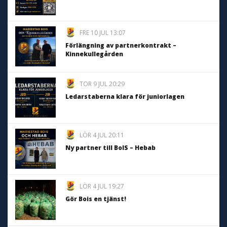
FRE 10 JUL 13:07
Förlängning av partnerkontrakt –
Kinnekullegården
TOR 9 JUL 20:29
Ledarstaberna klara för juniorlagen
LÖR 4 JUL 20:11
Ny partner till BoIS – Hebab
LÖR 4 JUL 19:27
Gör Bois en tjänst!