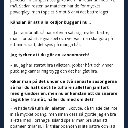
mål. Sedan resten av matchen har de för mycket
powerplay, men i spelet 5 mot 5 är vi det bättre laget.
Känslan är att alla kedjor kuggar i nu…
– Ja framför allt så har rollerna satt sig mycket bättre,
man litar på sitt egna spel och vet vad man ska göra på
ett annat sätt, det syns på många håll.
Jag tycker att du gör en kanonmatch!
– Ja, jag har startat bra i allettan, jobbar hårt och vinner
puck. Jag känner mig trygg och det har gått bra.
Kikar man på det under de två senaste säsongerna
så har du haft det lite tuffare i allettan jämfört
med grundserien, men nu är känslan att du snarare
tagit kliv framåt, håller du med om det?
– Vi hade två tuffa år i allettan i Skövde, då trillade det inte
in så mycket poäng, men innan dess så gjorde jag en bra
alletta med Forshaga. Ibland spelar man bra utan att
poängen trillar in. I år trillar poängen in lite bättre och jag