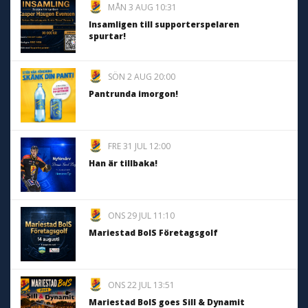
MÅN 3 AUG 10:31
Insamligen till supporterspelaren
spurtar!
SÖN 2 AUG 20:00
Pantrunda imorgon!
FRE 31 JUL 12:00
Han är tillbaka!
ONS 29 JUL 11:10
Mariestad BoIS Företagsgolf
ONS 22 JUL 13:51
Mariestad BoIS goes Sill & Dynamit