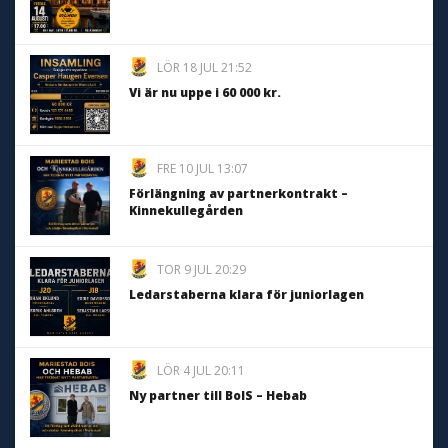
LÖR 18 JUL 21:52
Vi är nu uppe i 60 000 kr.
FRE 10 JUL 13:07
Förlängning av partnerkontrakt –
Kinnekullegården
TOR 9 JUL 20:29
Ledarstaberna klara för juniorlagen
LÖR 4 JUL 20:11
Ny partner till BoIS – Hebab