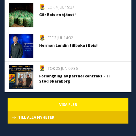
LÖR 4 JUL 19:27
Gör Bois en tjänst!
FRE 3 JUL 14:32
Herman Lundin tillbaka i Bois!
TOR 25 JUN 09:36
Förlängning av partnerkontrakt – IT
Stöd Skaraborg
VISA FLER
TILL ALLA NYHETER.