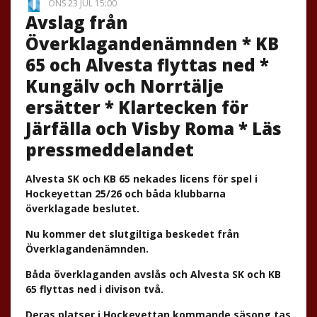
ONS 23 JUL 15:00
Avslag från
Överklagandenämnden * KB
65 och Alvesta flyttas ned *
Kungälv och Norrtälje
ersätter * Klartecken för
Järfälla och Visby Roma * Läs
pressmeddelandet
Alvesta SK och KB 65 nekades licens för spel i
Hockeyettan 25/26 och båda klubbarna
överklagade beslutet.
Nu kommer det slutgiltiga beskedet från
Överklagandenämnden.
Båda överklaganden avslås och Alvesta SK och KB
65 flyttas ned i divison två.
Deras platser i Hockeyettan kommande säsong tas