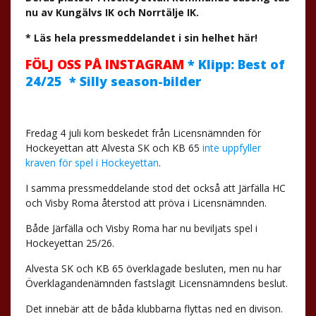
nu av Kungälvs IK och Norrtälje IK.
* Läs hela pressmeddelandet i sin helhet här!
FÖLJ OSS PÅ INSTAGRAM
* Klipp: Best of
24/25 * Silly season-bilder
Fredag 4 juli kom beskedet från Licensnämnden för
Hockeyettan att Alvesta SK och KB 65
inte uppfyller
kraven för spel i Hockeyettan
.
I samma pressmeddelande stod det också att Järfälla HC
och Visby Roma återstod att pröva i Licensnämnden.
Både Järfälla och Visby Roma har nu beviljats spel i
Hockeyettan 25/26.
Alvesta SK och KB 65 överklagade besluten, men nu har
Överklagandenämnden fastslagit Licensnämndens beslut.
Det innebär att de båda klubbarna flyttas ned en divison.