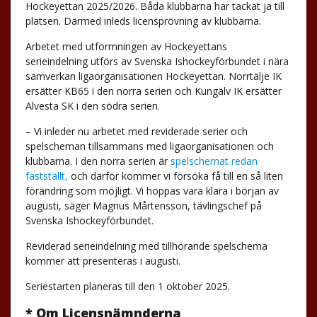
Hockeyettan 2025/2026. Båda klubbarna har tackat ja till
platsen. Därmed inleds licensprövning av klubbarna.
Arbetet med utformningen av Hockeyettans
serieindelning utförs av Svenska Ishockeyförbundet i nära
samverkan ligaorganisationen Hockeyettan. Norrtälje IK
ersätter KB65 i den norra serien och Kungälv IK ersätter
Alvesta SK i den södra serien.
– Vi inleder nu arbetet med reviderade serier och
spelscheman tillsammans med ligaorganisationen och
klubbarna. I den norra serien är
spelschemat redan
fastställt,
och därför kommer vi försöka få till en så liten
förändring som möjligt. Vi hoppas vara klara i början av
augusti, säger Magnus Mårtensson, tävlingschef på
Svenska Ishockeyförbundet.
Reviderad serieindelning med tillhörande spelschema
kommer att presenteras i augusti.
Seriestarten planeras till den 1 oktober 2025.
* Om Licensnämnderna