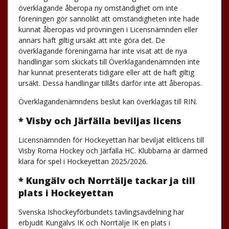
överklagande åberopa ny omständighet om inte
föreningen gör sannolikt att omständigheten inte hade
kunnat åberopas vid prövningen i Licensnämnden eller
annars haft giltig ursäkt att inte göra det. De
överklagande föreningarna har inte visat att de nya
handlingar som skickats till Överklagandenämnden inte
har kunnat presenterats tidigare eller att de haft giltig
ursäkt. Dessa handlingar tillåts därför inte att åberopas.
Överklagandenämndens beslut kan överklagas till RIN.
* Visby och Järfälla beviljas licens
Licensnämnden för Hockeyettan har beviljat elitlicens till
Visby Roma Hockey och Järfälla HC. Klubbarna är därmed
klara för spel i Hockeyettan 2025/2026.
* Kungälv och Norrtälje tackar ja till
plats i Hockeyettan
Svenska Ishockeyförbundets tävlingsavdelning har
erbjudit Kungälvs IK och Norrtälje IK en plats i