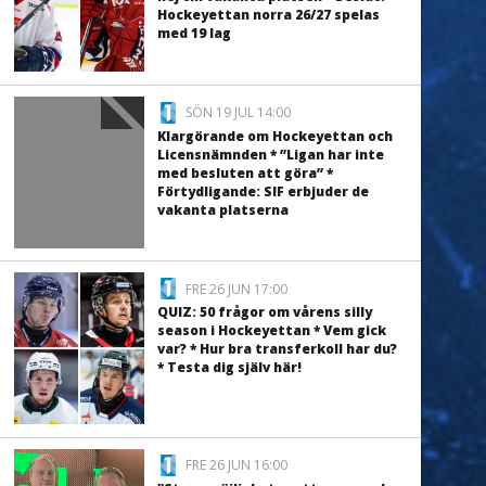
Hockeyettan norra 26/27 spelas
med 19 lag
SÖN 19 JUL 14:00
Klargörande om Hockeyettan och
Licensnämnden * ”Ligan har inte
med besluten att göra” *
Förtydligande: SIF erbjuder de
vakanta platserna
FRE 26 JUN 17:00
QUIZ: 50 frågor om vårens silly
season i Hockeyettan * Vem gick
var? * Hur bra transferkoll har du?
* Testa dig själv här!
FRE 26 JUN 16:00