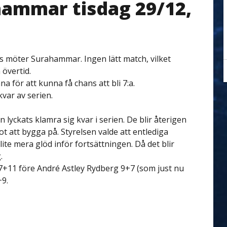
hammar tisdag 29/12,
ms möter Surahammar. Ingen lätt match, vilket
övertid.
a för att kunna få chans att bli 7:a.
var av serien.
yckats klamra sig kvar i serien. De blir återigen
ot att bygga på. Styrelsen valde att entlediga
lite mera glöd inför fortsättningen. Då det blir
.
7+11 före André Astley Rydberg 9+7 (som just nu
+9.