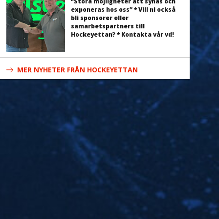
”Stora möjligheter att synas och
exponeras hos oss” * Vill ni också
bli sponsorer eller
samarbetspartners till
Hockeyettan? * Kontakta vår vd!
MER NYHETER FRÅN HOCKEYETTAN