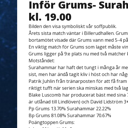
Inför Grums- Sura
kl. 19.00
Bilden den visa symboliskt vår soffpublik.
Årets sista match väntar i Billerudhallen. Gru
bortamötet visade där Grums vann med 5-4 på 
En viktig match för Grums som laget måste vinn
Grums ligger på 9:e plats nu med två matcher k
Motståndet:
Surahammar har haft det tungt i många år men l
sist, men har ändå tagit kliv i höst och har någ
Patrik Juhlin från tränarposten för att få fram 
riktigt tufft när serien ska minskas med två lag
Blake Luscomb har producerat bäst med sina 
är utlånad till Lindlöven) och David Lidström 3
Pp Grums 13.70% Surahammar 22.22%
Bp Grums 81.08% Surahammar 70.67%
Poängtoppen Grums: