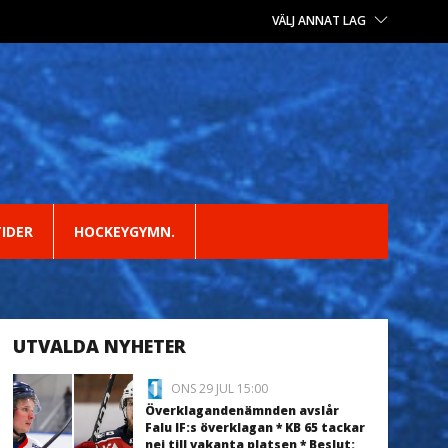
VÄLJ ANNAT LAG
TIDER
HOCKEYGYMN.
UTVALDA NYHETER
ONS 29 JUL 15:00
Överklagandenämnden avslår
Falu IF:s överklagan * KB 65 tackar
nej till vakanta platsen * Beslut: