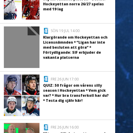
Hockeyettan norra 26/27 spelas
med 19 lag
SÖN 19 JUL 14:00
Klargörande om Hockeyettan och
Licensnämnden * ”Ligan har inte
med besluten att göra” *
Förtydligande: SIF erbjuder de
vakanta platserna
FRE 26 JUN 17:00
QUIZ: 50 frågor om vårens silly
season i Hockeyettan * Vem gick
var? * Hur bra transferkoll har du?
* Testa dig själv här!
FRE 26 JUN 16:00