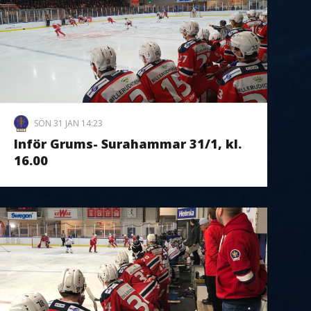
SÖN 31 JAN 14:23
Inför Grums- Surahammar 31/1, kl.
16.00