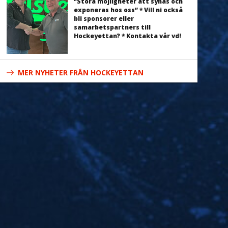
”Stora möjligheter att synas och
exponeras hos oss” * Vill ni också
bli sponsorer eller
samarbetspartners till
Hockeyettan? * Kontakta vår vd!
MER NYHETER FRÅN HOCKEYETTAN