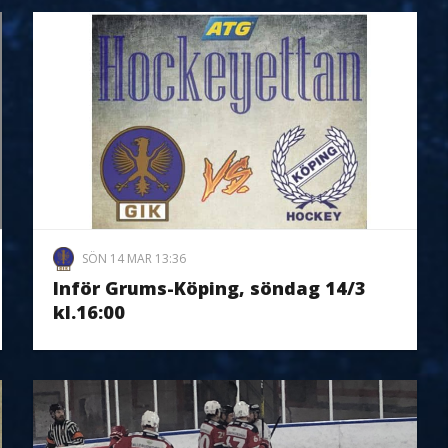
SÖN 14 MAR 13:36
Inför Grums-Köping, söndag 14/3
kl.16:00