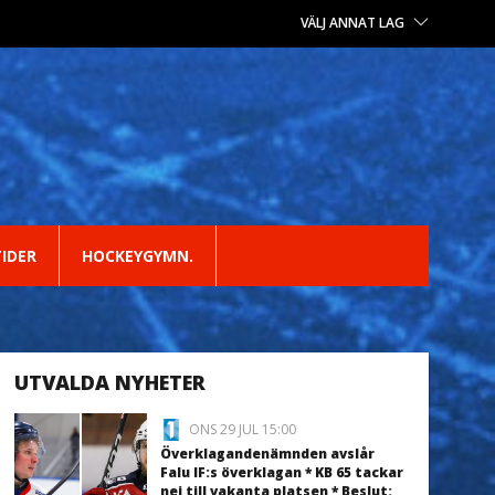
VÄLJ ANNAT LAG
TIDER
HOCKEYGYMN.
UTVALDA NYHETER
ONS 29 JUL 15:00
Överklagandenämnden avslår
Falu IF:s överklagan * KB 65 tackar
nej till vakanta platsen * Beslut: