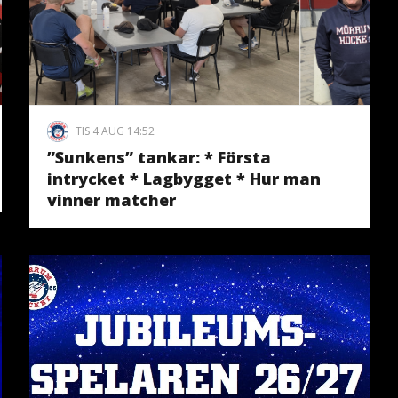
TIS 4 AUG 14:52
”Sunkens” tankar: * Första
intrycket * Lagbygget * Hur man
vinner matcher