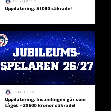
ONS 22 JUL 11:21
Uppdatering: 51000 säkrade!
TIS 14 JUL 16:22
Uppdatering: Insamlingen går som
tåget – 38600 kronor säkrade!