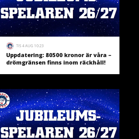
TIS 4 AUG 10:23
Uppdatering: 80500 kronor är våra –
drömgränsen finns inom räckhåll!