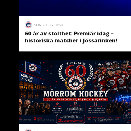
SÖN 2 AUG 10:59
60 år av stolthet: Premiär idag –
historiska matcher i Jössarinken!