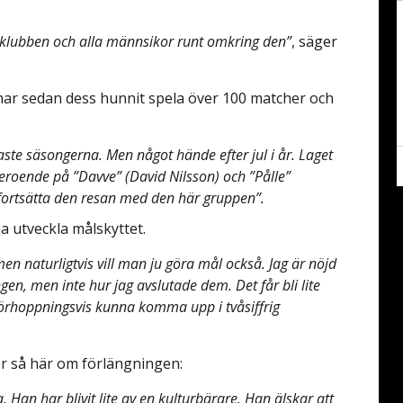
klubben och alla männsikor runt omkring den”
, säger
har sedan dess hunnit spela över 100 matcher och
senaste säsongerna. Men något hände efter jul i år. Laget
roende på ”Davve” (David Nilsson) och ”Pålle”
t fortsätta den resan med den här gruppen”.
 utveckla målskyttet.
men naturligtvis vill man ju göra mål också. Jag är nöjd
en, men inte hur jag avslutade dem. Det får bli lite
förhoppningsvis kunna komma upp i tvåsiffrig
 så här om förlängningen:
. Han har blivit lite av en kulturbärare. Han älskar att