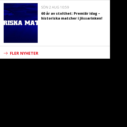
SÖN 2 AUG 10:59
60 år av stolthet: Premiär idag –
historiska matcher i Jössarinken!
FLER NYHETER