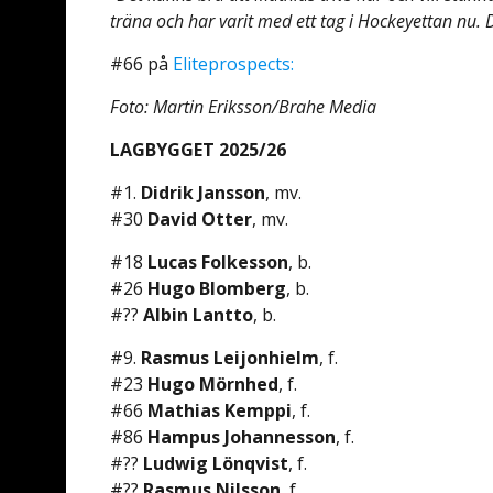
träna och har varit med ett tag i Hockeyettan nu. De
#66 på
Eliteprospects:
Foto: Martin Eriksson/Brahe Media
LAGBYGGET 2025/26
#1.
Didrik Jansson
, mv.
#30
David Otter
, mv.
#18
Lucas Folkesson
, b.
#26
Hugo Blomberg
, b.
#??
Albin Lantto
, b.
#9.
Rasmus Leijonhielm
, f.
#23
Hugo Mörnhed
, f.
#66
Mathias Kemppi
, f.
#86
Hampus Johannesson
, f.
#??
Ludwig Lönqvist
, f.
#??
Rasmus Nilsson
, f.