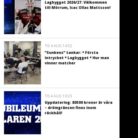
Lagbygget 2026/27: Välkommen
till Mörrum, Isac Ollas Mattsson!
TIS 4 AUG 14:52
”Sunkens” tankar: * Första
intrycket * Lagbygget * Hur man
vinner matcher
TIS 4 AUG 10:23
Uppdatering: 80500 kronor är våra
– drömgränsen finns inom
räckhåll!