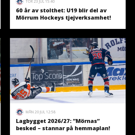
TOR 23 JUL 15:40
60 år av stolthet: U19 blir del av
Mörrum Hockeys tjejverksamhet!
MÅN 20 JUL 12:58
Lagbygget 2026/27: ”Mörnas”
besked – stannar på hemmaplan!