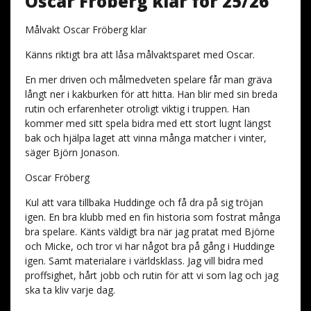
Oscar Fröberg klar för 25/26
Målvakt Oscar Fröberg klar
Känns riktigt bra att låsa målvaktsparet med Oscar.
En mer driven och målmedveten spelare får man gräva
långt ner i kakburken för att hitta. Han blir med sin breda
rutin och erfarenheter otroligt viktig i truppen. Han
kommer med sitt spela bidra med ett stort lugnt längst
bak och hjälpa laget att vinna många matcher i vinter,
säger Björn Jonason.
Oscar Fröberg
Kul att vara tillbaka Huddinge och få dra på sig tröjan
igen. En bra klubb med en fin historia som fostrat många
bra spelare. Känts väldigt bra när jag pratat med Björne
och Micke, och tror vi har något bra på gång i Huddinge
igen. Samt materialare i världsklass. Jag vill bidra med
proffsighet, hårt jobb och rutin för att vi som lag och jag
ska ta kliv varje dag.