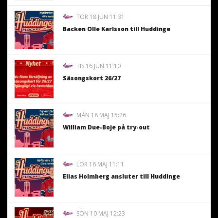
TOR 18 JUN 11:31
Backen Olle Karlsson till Huddinge
TIS 16 JUN 11:10
Säsongskort 26/27
MÅN 18 MAJ 15:26
William Due-Boje på try-out
LÖR 16 MAJ 11:11
Elias Holmberg ansluter till Huddinge
SÖN 10 MAJ 12:23