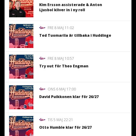
Kim Ersson assisterade & Anton
Ljusbol kliver in i ny roll
FRE 8 MAJ 11:02
Ted Tuomarila är tillbaka i Huddinge
FRE 8 MAJ 10:57
Try out för Theo Engman
ONS 6 MAJ 17:00
David Puikkonen klar för 26/27
TIS 5 MAJ 22:21
Otto Humble klar för 26/27