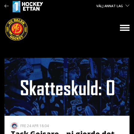
VÄLJ ANNAT LAG
FRE 24 APR 18:04
Tack Goisare – ni gjorde det