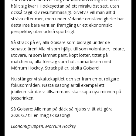
hållit sig kvar i Hockeyettan på ett mirakulöst sätt, utan
också tagit kliv resultatmässigt. Givetvis vill man alltid
sträva efter mer, men under rådande omständigheter har
detta inte bara varit en framgång ur ett ekonomiskt
perspektiv, utan också sportsligt.
Så sträck på er, alla Goisare som bidragit under de
senaste åren! Alla ni som hjälpt till som volontärer, ledare,
utövare, ni som lämnat pant, köpt lotter, tittat på
matcherna, alla företag som haft samarbeten med
Mörrum Hockey. Sträck på er, stolta Goisare!
Nu stänger vi skattekapitlet och ser fram emot roligare
fokusområden. Nästa säsong är till exempel ett
jubileumsår där vi tillsammans ska skapa nya minnen på
Jössarinken.
Så Goisare: Alle man på däck så hjälps vi åt att göra
2026/27 till en magisk säsong!
Ekonomigruppen, Mörrum Hockey