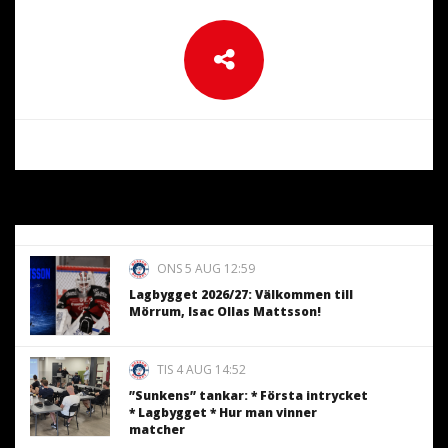
ONS 5 AUG 12:59
Lagbygget 2026/27: Välkommen till
Mörrum, Isac Ollas Mattsson!
TIS 4 AUG 14:52
”Sunkens” tankar: * Första intrycket
* Lagbygget * Hur man vinner
matcher