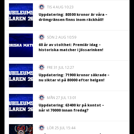
TIS 4 AUG 10:23
Uppdatering: 80500 kronor är våra –
drömgränsen finns inom räckhåll!
SÖN 2 AUG 10:59
60 år av stolthet: Premiär idag –
historiska matcher i Jössarinken!
FRE 31 JUL 12:27
Uppdatering: 71900 kronor säkrade –
nu siktar vi på 80000 efter helgen!
MÅN 27 JUL 13:01
Uppdatering: 63400 kr på kontot –
når vi 70000 innan fredag?
LÖR 25 JUL 15:44