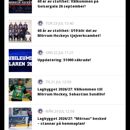
60 år av stolthet: Välkommen på
Goisargala 26 september!
TOR 23 JUL 15:40
60 år av stolthet: U19 blir del av
Mörrum Hockeys tjejverksamhet!
ONS 22 JUL 11:21
Uppdatering: 51000 säkrade!
TIS 21 JUL 12:59
Lagbygget 2026/27: Välkommen till
Mörrum Hockey, Sebastian Sundlöv!
MÅN 20 JUL 12:58
Lagbygget 2026/27: ”Mörnas” besked
– stannar på hemmaplan!