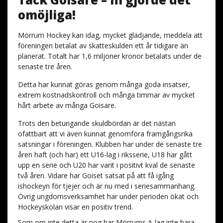
omöjliga!
Mörrum Hockey kan idag, mycket glädjande, meddela att
föreningen betalat av skatteskulden ett år tidigare än
planerat. Totalt har 1,6 miljoner kronor betalats under de
senaste tre åren.
Detta har kunnat göras genom många goda insatser,
extrem kostnadskontroll och många timmar av mycket
hårt arbete av många Goisare.
Trots den betungande skuldbördan är det nästan
ofattbart att vi även kunnat genomföra framgångsrika
satsningar i föreningen. Klubben har under de senaste tre
åren haft (och har) ett U16-lag i riksserie, U18 har gått
upp en serie och U20 har varit i positivt kval de senaste
två åren. Vidare har Goiset satsat på att få igång
ishockeyn för tjejer och är nu med i seriesammanhang.
Övrig ungdomsverksamhet har under perioden ökat och
Hockeyskolan visar en positiv trend.
Som om inte detta är nog har Mörrums A-lag inte bara