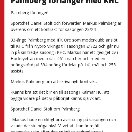
Palmberg förlänger med KHC
Palmberg förlänger!
Sportchef Daniel Stolt och forwarden Markus Palmberg är
överens om ett kontrakt för säsongen 23/24.
33-årige Palmberg med IFK Ore som moderklubb anslöt
till KHC från Nybro Vikings till säsongen 21/22 och går nu
in på sin tredje säsong i KHC. Markus har ett gediget cv i
Hockeyettan med totalt 461 matcher och med en
poängskörd på 394 poäng fördelat på 141 mål och 253
assists.
Markus Palmberg om att skriva nytt kontrakt:
-Känns bra att det blir en till säsong i Kalmar HC, att
bygga vidare på det vi påbörjat känns självklart.
Sportchef Daniel Stolt om Palmberg:
-Markus hade en riktigt bra avslutning på säsongen och
visade där sin höga nivå. Vi vet att han är rejält
revanschsugen efter den snöpliga andraplatsen i