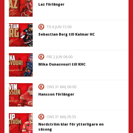
Laz förlänger
TIS 6 JUN 15:00
Sebastian Borg till Kalmar HC
FRE 2 JUN 06:00
Mika Ounasvouri till KHC
ONS 31 MAJ 06:00
Hansson förlänger
ONS 31 MAJ 05:55
Nordström klar för ytterligare en
säsong