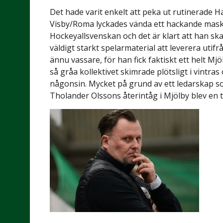
Det hade varit enkelt att peka ut rutinerade H
Visby/Roma lyckades vända ett hackande maskin
Hockeyallsvenskan och det är klart att han ska 
väldigt starkt spelarmaterial att leverera uti
ännu vassare, för han fick faktiskt ett helt Mj
så gråa kollektivet skimrade plötsligt i vintr
någonsin. Mycket på grund av ett ledarskap som
Tholander Olssons återintåg i Mjölby blev en t