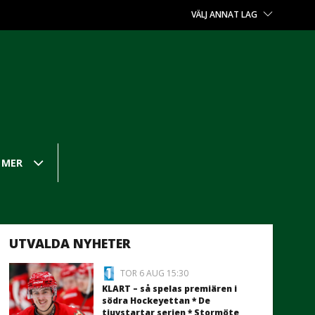
VÄLJ ANNAT LAG
MER
UTVALDA NYHETER
TOR 6 AUG 15:30
KLART – så spelas premiären i
södra Hockeyettan * De
tjuvstartar serien * Stormöte