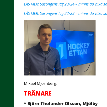
LÄS MER: Säsongens lag 23/24 – minns du vilka
LÄS MER: Säsongens lag 22/23 – minns du vilka
Mikael Mjörnberg.
TRÄNARE
* Björn Tholander Olsson, Mjölby