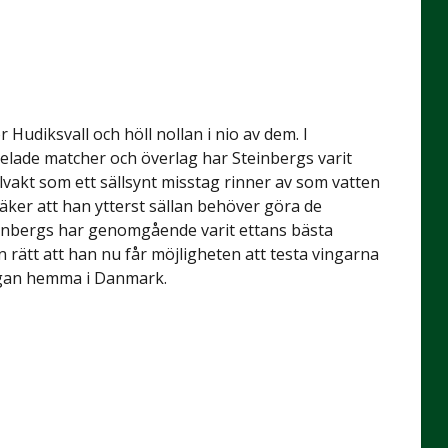
udiksvall och höll nollan i nio av dem. I
spelade matcher och överlag har Steinbergs varit
lvakt som ett sällsynt misstag rinner av som vatten
äker att han ytterst sällan behöver göra de
teinbergs har genomgående varit ettans bästa
 rätt att han nu får möjligheten att testa vingarna
igan hemma i Danmark.