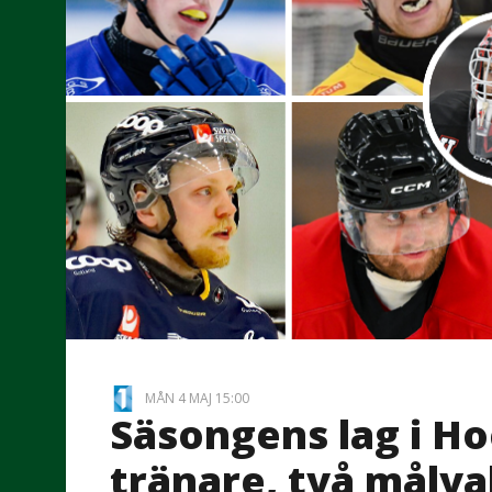
MÅN 4 MAJ 15:00
Säsongens lag i Ho
tränare, två målva