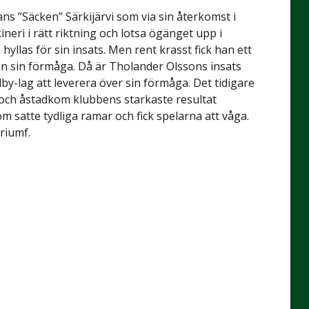
ans ”Säcken” Särkijärvi som via sin återkomst i
eri i rätt riktning och lotsa ögänget upp i
hyllas för sin insats. Men rent krasst fick han ett
från sin förmåga. Då är Tholander Olssons insats
ölby-lag att leverera över sin förmåga. Det tidigare
as och åstadkom klubbens starkaste resultat
 satte tydliga ramar och fick spelarna att våga.
riumf.