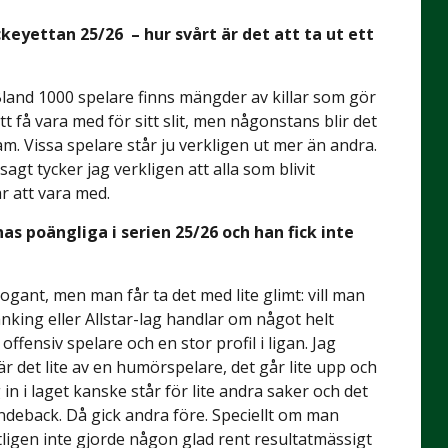
keyettan 25/26 – hur svårt är det att ta ut ett
 Bland 1000 spelare finns mängder av killar som gör
tt få vara med för sitt slit, men någonstans blir det
ram. Vissa spelare står ju verkligen ut mer än andra.
sagt tycker jag verkligen att alla som blivit
r att vara med.
 poängliga i serien 25/26 och han fick inte
ogant, men man får ta det med lite glimt: vill man
king eller Allstar-lag handlar om något helt
ensiv spelare och en stor profil i ligan. Jag
är det lite av en humörspelare, det går lite upp och
in i laget kanske står för lite andra saker och det
deback. Då gick andra före. Speciellt om man
ntligen inte gjorde någon glad rent resultatmässigt