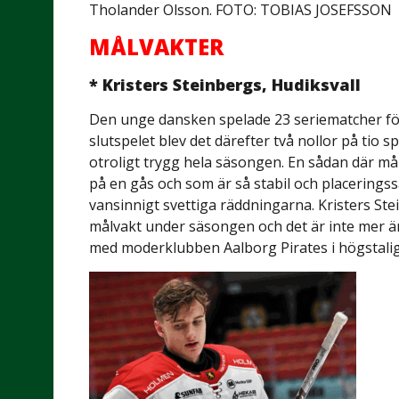
Tholander Olsson. FOTO: TOBIAS JOSEFSSON
MÅLVAKTER
* Kristers Steinbergs, Hudiksvall
Den unge dansken spelade 23 seriematcher för H
slutspelet blev det därefter två nollor på tio 
otroligt trygg hela säsongen. En sådan där må
på en gås och som är så stabil och placeringss
vansinnigt svettiga räddningarna. Kristers S
målvakt under säsongen och det är inte mer än
med moderklubben Aalborg Pirates i högstal