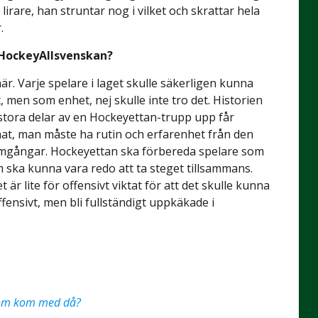
rare, han struntar nog i vilket och skrattar hela
.
i HockeyAllsvenskan?
här. Varje spelare i laget skulle säkerligen kunna
, men som enhet, nej skulle inte tro det. Historien
 stora delar av en Hockeyettan-trupp upp får
at, man måste ha rutin och erfarenhet från den
 omgångar. Hockeyettan ska förbereda spelare som
som ska kunna vara redo att ta steget tillsammans.
 är lite för offensivt viktat för att det skulle kunna
fensivt, men bli fullständigt uppkäkade i
 som kom med då?