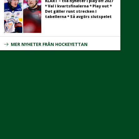
KLART – två nyheter i play off 2027
* Val i kvartsfinalerna * Play out *
Det gäller runt strecken i
tabellerna * Så avgörs slutspelet
MER NYHETER FRÅN HOCKEYETTAN