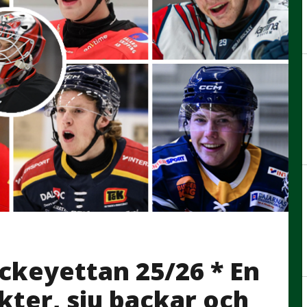
ckeyettan 25/26 * En
kter, sju backar och