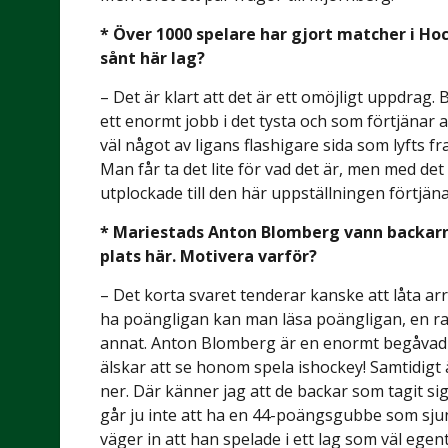
* Över 1000 spelare har gjort matcher i Hoc
sånt här lag?
– Det är klart att det är ett omöjligt uppdrag.
ett enormt jobb i det tysta och som förtjänar a
väl något av ligans flashigare sida som lyfts f
Man får ta det lite för vad det är, men med det 
utplockade till den här uppställningen förtjäna
* Mariestads Anton Blomberg vann backarnas
plats här. Motivera varför?
– Det korta svaret tenderar kanske att låta arr
ha poängligan kan man läsa poängligan, en ran
annat. Anton Blomberg är en enormt begåvad off
älskar att se honom spela ishockey! Samtidigt 
ner. Där känner jag att de backar som tagit sig 
går ju inte att ha en 44-poängsgubbe som sjun
väger in att han spelade i ett lag som väl ege