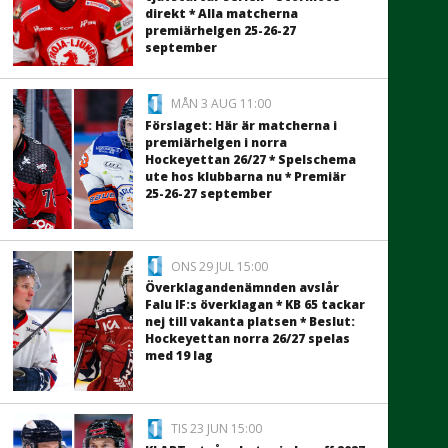
direkt * Alla matcherna
premiärhelgen 25-26-27
september
MÅN 3 AUG 11:00
Förslaget: Här är matcherna i
premiärhelgen i norra
Hockeyettan 26/27 * Spelschema
ute hos klubbarna nu * Premiär
25-26-27 september
ONS 29 JUL 15:00
Överklagandenämnden avslår
Falu IF:s överklagan * KB 65 tackar
nej till vakanta platsen * Beslut:
Hockeyettan norra 26/27 spelas
med 19 lag
TIS 23 JUN 15:00