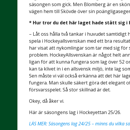
säsongen som gick. Men Blomberg är en skön li
vägen hem till Skövde över sin poängligaseger
* Hur tror du det här laget hade stått sig 
– Låt oss hålla två tankar i huvudet samtidigt 
spela i Hockeyallsvenskan med ett bra resultat
har visat att nykomlingar som tar med sig för
problem. HockeyAllsvenskan är något helt ann
ligan för att kunna fungera som lag över 52
kan ta klivet in i en allsvensk miljö, inte lag 
Sen måste vi väl också erkänna att det här laget
fungera. Man skulle säkert göra det elegant of
försvarsspelet. Så stor skillnad är det.
Okey, då åker vi.
Här är säsongens lag i Hockeyettan 25/26.
LÄS MER: Säsongens lag 24/25 – minns du vilka