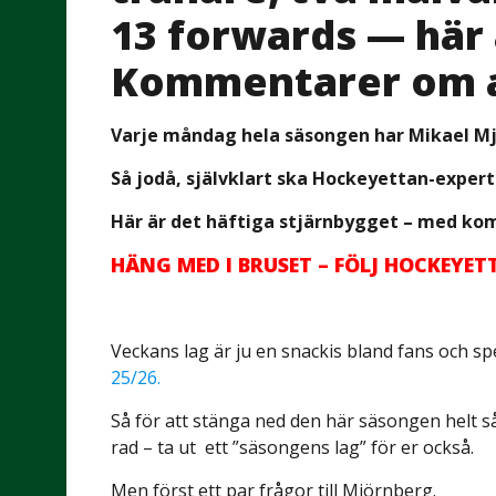
13 forwards — här 
Kommentarer om al
Varje måndag hela säsongen har Mikael Mjö
Så jodå, självklart ska Hockeyettan-expert
Här är det häftiga stjärnbygget – med ko
HÄNG MED I BRUSET – FÖLJ HOCKEYE
Veckans lag är ju en snackis bland fans och s
25/26.
Så för att stänga ned den här säsongen helt så
rad – ta ut
ett ”säsongens lag” för er också.
Men först ett par frågor till Mjörnberg.