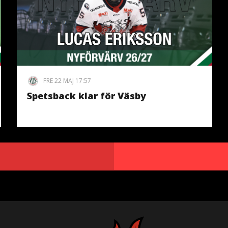
FRE 22 MAJ 17:57
Spetsback klar för Väsby