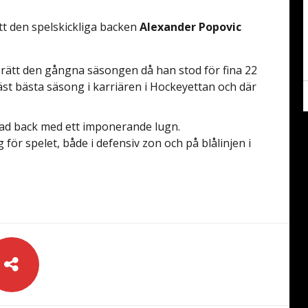
tt den spelskickliga backen
Alexander Popovic
n rätt den gångna säsongen då han stod för fina 22
st bästa säsong i karriären i Hockeyettan och där
vad back med ett imponerande lugn.
g för spelet, både i defensiv zon och på blålinjen i