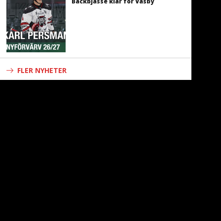
Backbjässe klar för Väsby
FLER NYHETER