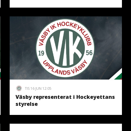
TIS 16 JUN 12:05
Väsby representerat i Hockeyettans
styrelse