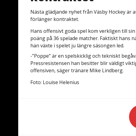
Nästa glädjande nyhet från Väsby Hockey är a
förlänger kontraktet.
Hans offensivt goda spel kom verkligen till si
poäng på 36 spelade matcher. Faktiskt hans nä
han växte i spelet ju längre säsongen led.
-”Poppe” är en spelskicklig och tekniskt begå
Pressresistensen han besitter blir väldigt vikti
offensiven, säger tränare Mike Lindberg.
Foto: Louise Helenius