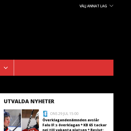
VÄLJ ANNAT LAG
UTVALDA NYHETER
ONS 29 JUL 15:00
Överklagandenämnden avslår
Falu IF:s överklagan * KB 65 tackar
nej till vakanta platsen * Beslut: