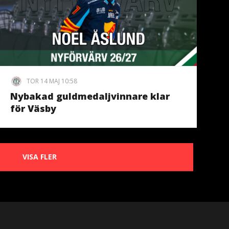
TOR 14 MAJ 10:58
Nybakad guldmedaljvinnare klar
för Väsby
VISA FLER