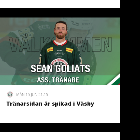
MÅN 15 JUN 21:15
Tränarsidan är spikad i Väsby