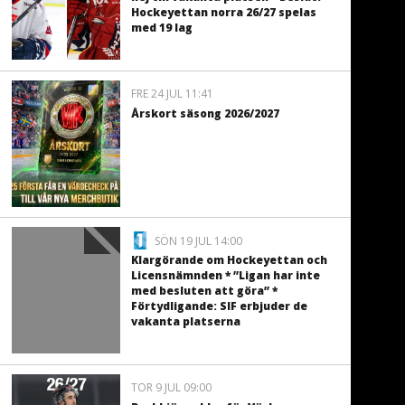
Hockeyettan norra 26/27 spelas
med 19 lag
FRE 24 JUL 11:41
Årskort säsong 2026/2027
SÖN 19 JUL 14:00
Klargörande om Hockeyettan och
Licensnämnden * ”Ligan har inte
med besluten att göra” *
Förtydligande: SIF erbjuder de
vakanta platserna
TOR 9 JUL 09:00