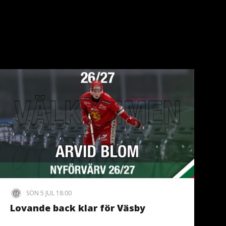
SÖN 5 JUL 18:00
Lovande back klar för Väsby