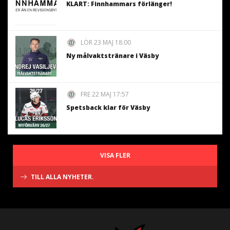
KLART: Finnhammars förlänger!
LÖR 23 MAJ 18:00
Ny målvaktstränare i Väsby
FRE 22 MAJ 17:57
Spetsback klar för Väsby
VISA FLER
TILL ALLA NYHETER.