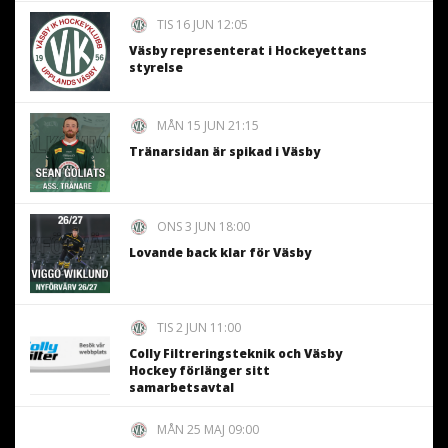
TIS 16 JUN 12:05
Väsby representerat i Hockeyettans
styrelse
MÅN 15 JUN 21:15
Tränarsidan är spikad i Väsby
ONS 3 JUN 18:00
Lovande back klar för Väsby
TIS 2 JUN 11:00
Colly Filtreringsteknik och Väsby
Hockey förlänger sitt
samarbetsavtal
MÅN 25 MAJ 09:00