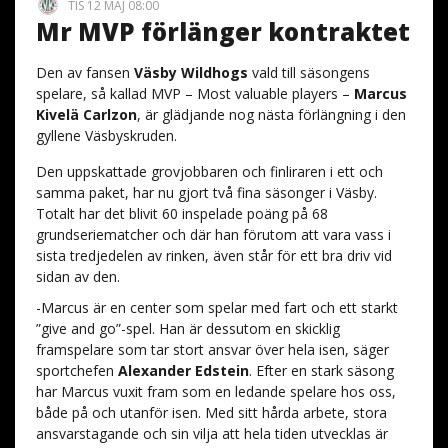
TIS 12 MAJ 08:00
Mr MVP förlänger kontraktet
Den av fansen
Väsby Wildhogs
vald till säsongens
spelare, så kallad MVP – Most valuable players –
Marcus
Kivelä Carlzon
, är glädjande nog nästa förlängning i den
gyllene Väsbyskruden.
Den uppskattade grovjobbaren och finliraren i ett och
samma paket, har nu gjort två fina säsonger i Väsby.
Totalt har det blivit 60 inspelade poäng på 68
grundseriematcher och där han förutom att vara vass i
sista tredjedelen av rinken, även står för ett bra driv vid
sidan av den.
-Marcus är en center som spelar med fart och ett starkt
”give and go”-spel. Han är dessutom en skicklig
framspelare som tar stort ansvar över hela isen, säger
sportchefen
Alexander Edstein
. Efter en stark säsong
har Marcus vuxit fram som en ledande spelare hos oss,
både på och utanför isen. Med sitt hårda arbete, stora
ansvarstagande och sin vilja att hela tiden utvecklas är