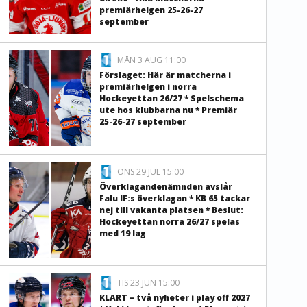
premiärhelgen 25-26-27
september
MÅN 3 AUG 11:00
Förslaget: Här är matcherna i
premiärhelgen i norra
Hockeyettan 26/27 * Spelschema
ute hos klubbarna nu * Premiär
25-26-27 september
ONS 29 JUL 15:00
Överklagandenämnden avslår
Falu IF:s överklagan * KB 65 tackar
nej till vakanta platsen * Beslut:
Hockeyettan norra 26/27 spelas
med 19 lag
TIS 23 JUN 15:00
KLART – två nyheter i play off 2027