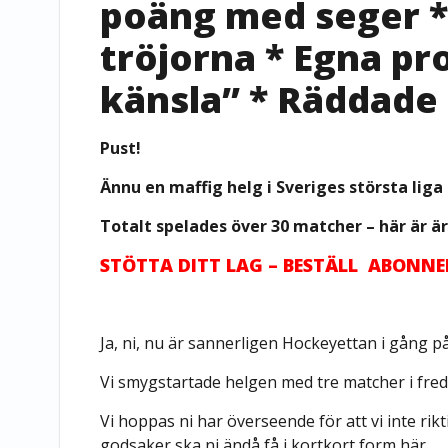
poäng med seger * 
tröjorna * Egna pr
känsla” * Räddade 
Pust!
Ännu en maffig helg i Sveriges största liga 
Totalt spelades över 30 matcher – här är är
STÖTTA DITT LAG – BESTÄLL ABONN
Ja, ni, nu är sannerligen Hockeyettan i gång på
Vi smygstartade helgen med tre matcher i freda
Vi hoppas ni har överseende för att vi inte rik
godsaker ska ni ändå få i kortkort form här.