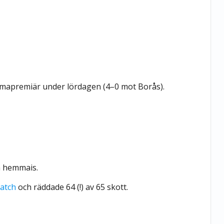
mapremiär under lördagen (4–0 mot Borås).
å hemmais.
match
och räddade 64 (!) av 65 skott.