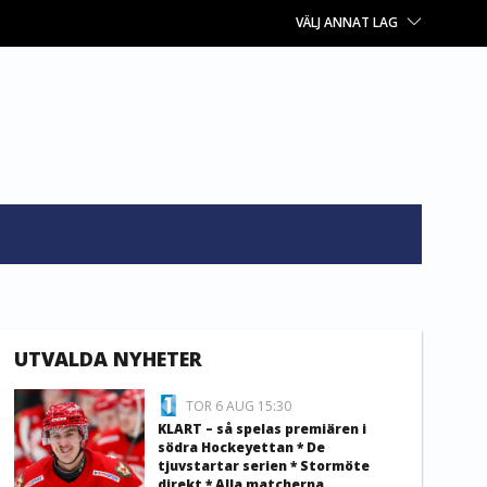
VÄLJ ANNAT LAG
UTVALDA NYHETER
TOR 6 AUG 15:30
KLART – så spelas premiären i
södra Hockeyettan * De
tjuvstartar serien * Stormöte
direkt * Alla matcherna