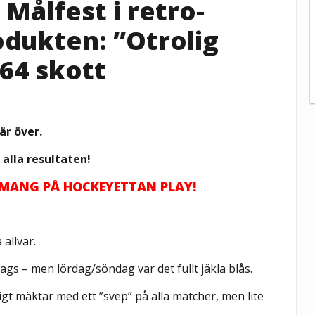
Målfest i retro-
odukten: ”Otrolig
64 skott
är över.
 alla resultaten!
EMANG PÅ HOCKEYETTAN PLAY!
 allvar.
gs – men lördag/söndag var det fullt jäkla blås.
tigt mäktar med ett ”svep” på alla matcher, men lite