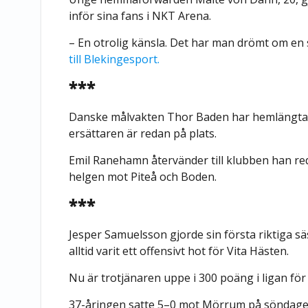
inför sina fans i NKT Arena.
– En otrolig känsla. Det har man drömt om en s
till Blekingesport.
***
Danske målvakten Thor Baden har hemlängtan
ersättaren är redan på plats.
Emil Ranehamn återvänder till klubben han red
helgen mot Piteå och Boden.
***
Jesper Samuelsson gjorde sin första riktiga sä
alltid varit ett offensivt hot för Vita Hästen.
Nu är trotjänaren uppe i 300 poäng i ligan fö
37-åringen satte 5–0 mot Mörrum på söndagen,