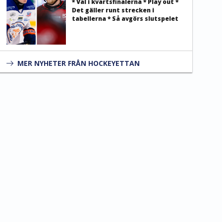
* Val i kvartsfinalerna * Play out *
Det gäller runt strecken i
tabellerna * Så avgörs slutspelet
MER NYHETER FRÅN HOCKEYETTAN