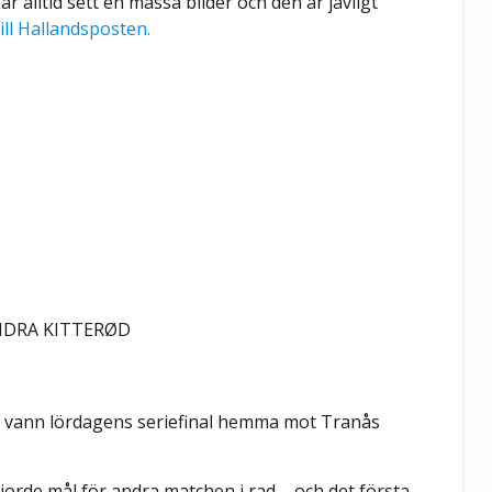
ar alltid sett en massa bilder och den är jävligt
till Hallandsposten.
XANDRA KITTERØD
h vann lördagens seriefinal hemma mot Tranås
rde mål för andra matchen i rad – och det första