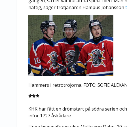
gången, så det var kul att få spela i den. Man h
häftig, säger trotjänaren Hampus Johansson
Hammers i retrotröjorna. FOTO: SOFIE ALE
***
KHK har fått en drömstart på södra serien oc
inför 1727 åskådare.
Unge hemmaforwarden Malte von Dahn, 20, gjo