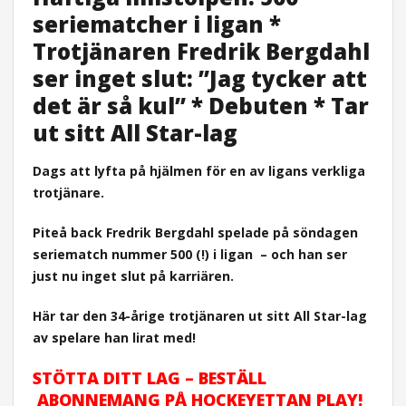
seriematcher i ligan *
Trotjänaren Fredrik Bergdahl
ser inget slut: ”Jag tycker att
det är så kul” * Debuten * Tar
ut sitt All Star-lag
Dags att lyfta på hjälmen för en av ligans verkliga
trotjänare.
Piteå back Fredrik Bergdahl spelade på söndagen
seriematch nummer 500 (!) i ligan
– och han ser
just nu inget slut på karriären.
Här tar den 34-årige trotjänaren ut sitt All Star-lag
av spelare han lirat med!
STÖTTA DITT LAG – BESTÄLL
ABONNEMANG PÅ HOCKEYETTAN PLAY!