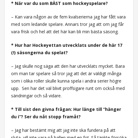
* När var du som BÄST som hockeyspelare?
– Kan vara någon av de fem kvalserierna jag har fått vara
med som ledande spelare. Annars tror jag att om jag får
vara frisk och hel att det här kan bli min bästa säsong.
* Hur har Hockeyettan utvecklats under de här 17
(!) säsongerna du spelat?
– Jag skulle nog säga att den har utvecklats mycket. Bara
om man tar spelare så tror jag att det är väldigt många
som i olika roller skulle kunna spela i andra serier högre
upp.
Sen har det väl blivit proffsigare runt om också med
sändningar och så vidare.
* Till sist den givna frågan: Hur länge till ”hänger
du i”? Ser du nåt stopp framåt?
– Jag har bestämt mig att jag inte ska fundera på att
sluta, vill inte vara på hallen med en fot. Så tänkte försöka