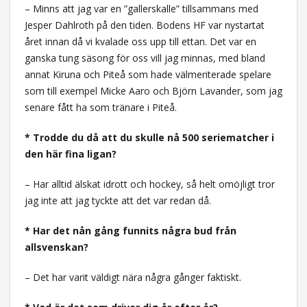
– Minns att jag var en ”gallerskalle” tillsammans med
Jesper Dahlroth på den tiden. Bodens HF var nystartat
året innan då vi kvalade oss upp till ettan. Det var en
ganska tung säsong för oss vill jag minnas, med bland
annat Kiruna och Piteå som hade välmeriterade spelare
som till exempel Micke Aaro och Björn Lavander, som jag
senare fått ha som tränare i Piteå.
* Trodde du då att du skulle nå 500 seriematcher i
den här fina ligan?
– Har alltid älskat idrott och hockey, så helt omöjligt tror
jag inte att jag tyckte att det var redan då.
* Har det nån gång funnits några bud från
allsvenskan?
– Det har varit väldigt nära några gånger faktiskt.