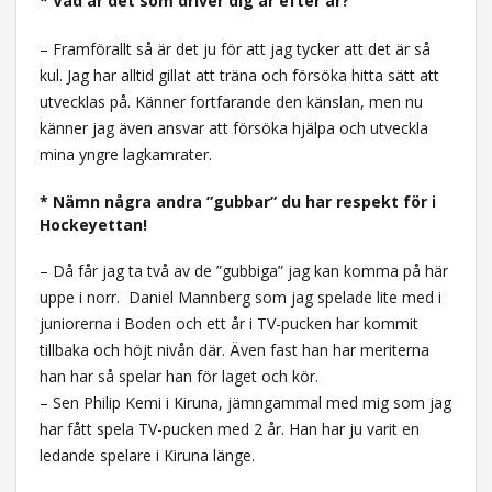
* Vad är det som driver dig år efter år?
– Framförallt så är det ju för att jag tycker att det är så
kul. Jag har alltid gillat att träna och försöka hitta sätt att
utvecklas på. Känner fortfarande den känslan, men nu
känner jag även ansvar att försöka hjälpa och utveckla
mina yngre lagkamrater.
* Nämn några andra ”gubbar” du har respekt för i
Hockeyettan!
– Då får jag ta två av de ”gubbiga” jag kan komma på här
uppe i norr. Daniel Mannberg som jag spelade lite med i
juniorerna i Boden och ett år i TV-pucken har kommit
tillbaka och höjt nivån där. Även fast han har meriterna
han har så spelar han för laget och kör.
– Sen Philip Kemi i Kiruna, jämngammal med mig som jag
har fått spela TV-pucken med 2 år. Han har ju varit en
ledande spelare i Kiruna länge.