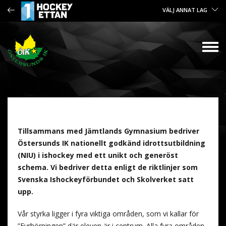
VÄLJ ANNAT LAG
Tillsammans med Jämtlands Gymnasium bedriver
Östersunds IK nationellt godkänd idrottsutbildning
(NIU) i ishockey med ett unikt och generöst
schema. Vi bedriver detta enligt de riktlinjer som
Svenska Ishockeyförbundet och Skolverket satt
upp.
Vår styrka ligger i fyra viktiga områden, som vi kallar för
”Fyrhörningen” där eleven är i centrum. Alla fyra områden