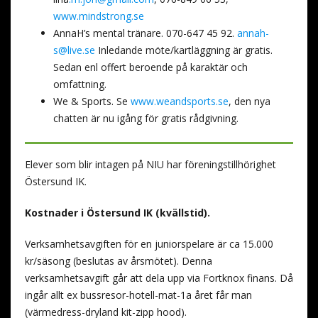
www.mindstrong.se
AnnaH’s mental tränare. 070-647 45 92.
annah-
s@live.se
Inledande möte/kartläggning är gratis.
Sedan enl offert beroende på karaktär och
omfattning.
We & Sports. Se
www.weandsports.se
, den nya
chatten är nu igång för gratis rådgivning.
Elever som blir intagen på NIU har föreningstillhörighet
Östersund IK.
Kostnader i Östersund IK (kvällstid).
Verksamhetsavgiften för en juniorspelare är ca 15.000
kr/säsong (beslutas av årsmötet). Denna
verksamhetsavgift går att dela upp via Fortknox finans. Då
ingår allt ex bussresor-hotell-mat-1a året får man
(värmedress-dryland kit-zipp hood).