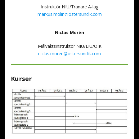
Instruktör NIU/Tränare A-lag
markus.molin@ostersundik.com
Niclas Morén
Målvaktsinstruktör NIU/LIU/ÖIK
niclas.moren@ostersundik.com
Kurser