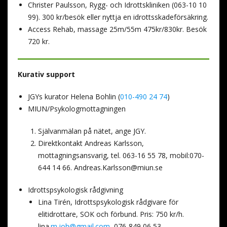
Christer Paulsson, Rygg- och Idrottskliniken (063-10 10
99). 300 kr/besök eller nyttja en idrottsskadeförsäkring.
Access Rehab, massage 25m/55m 475kr/830kr. Besök
720 kr.
Kurativ support
JGYs kurator Helena Bohlin (
010-490 24 74
)
MIUN/Psykologmottagningen
Självanmälan på nätet, ange JGY.
Direktkontakt Andreas Karlsson,
mottagningsansvarig, tel. 063-16 55 78, mobil:070-
644 14 66.
Andreas.Karlsson@miun.se
Idrottspsykologisk rådgivning
Lina Tirén, Idrottspsykologisk rådgivare för
elitidrottare, SOK och förbund. Pris: 750 kr/h.
lina
.m.joh@gmail.com
, 076-849 06 53,