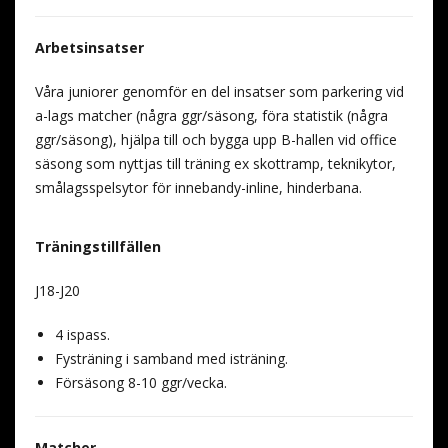
Arbetsinsatser
Våra juniorer genomför en del insatser som parkering vid
a-lags matcher (några ggr/säsong, föra statistik (några
ggr/säsong), hjälpa till och bygga upp B-hallen vid office
säsong som nyttjas till träning ex skottramp, teknikytor,
smålagsspelsytor för innebandy-inline, hinderbana.
Träningstillfällen
J18-J20
4 ispass.
Fysträning i samband med isträning.
Försäsong 8-10 ggr/vecka.
Matcher