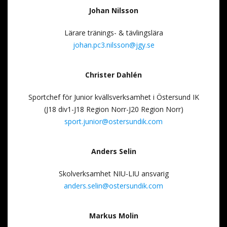
Johan Nilsson
Lärare tränings- & tävlingslära
johan.pc3.nilsson@jgy.se
Christer Dahlén
Sportchef för Junior kvällsverksamhet i Östersund IK
(J18 div1-J18 Region Norr-J20 Region Norr)
sport.junior@ostersundik.com
Anders Selin
Skolverksamhet NIU-LIU ansvarig
anders.selin@ostersundik.com
Markus Molin