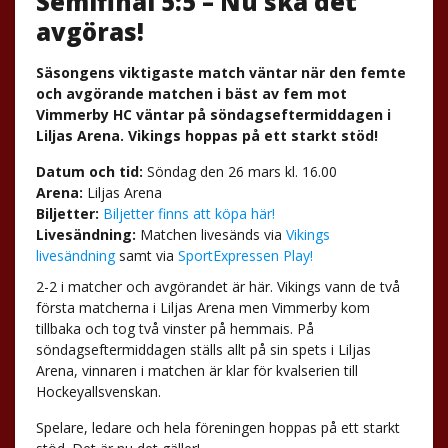
Semifinal 5:5 – Nu ska det
avgöras!
Säsongens viktigaste match väntar när den femte
och avgörande matchen i bäst av fem mot
Vimmerby HC väntar på söndagseftermiddagen i
Liljas Arena. Vikings hoppas på ett starkt stöd!
Datum och tid:
Söndag den 26 mars kl. 16.00
Arena:
Liljas Arena
Biljetter:
Biljetter finns att köpa här!
Livesändning:
Matchen livesänds via
Vikings
livesändning
samt via
SportExpressen Play!
2-2 i matcher och avgörandet är här. Vikings vann de två
första matcherna i Liljas Arena men Vimmerby kom
tillbaka och tog två vinster på hemmais. På
söndagseftermiddagen ställs allt på sin spets i Liljas
Arena, vinnaren i matchen är klar för kvalserien till
Hockeyallsvenskan.
Spelare, ledare och hela föreningen hoppas på ett starkt