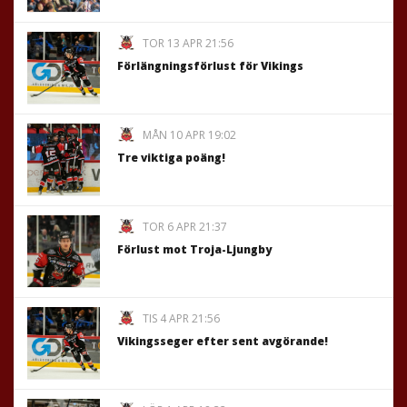
TOR 13 APR 21:56
Förlängningsförlust för Vikings
MÅN 10 APR 19:02
Tre viktiga poäng!
TOR 6 APR 21:37
Förlust mot Troja-Ljungby
TIS 4 APR 21:56
Vikingsseger efter sent avgörande!