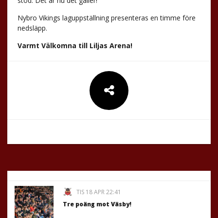
stöd. Det är nu det gäller!
Nybro Vikings laguppställning presenteras en timme före
nedsläpp.
Varmt Välkomna till Liljas Arena!
TIS 18 APR 22:41
Tre poäng mot Väsby!