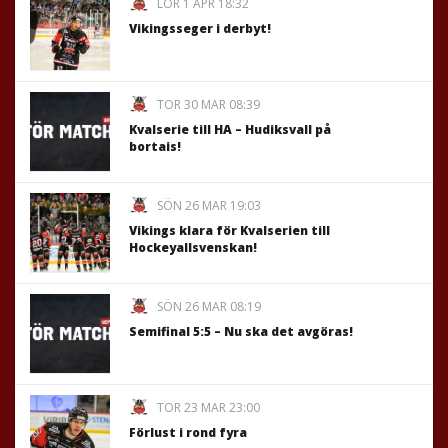
LÖR 1 APR 18:32
Vikingsseger i derbyt!
TOR 30 MAR 08:39
Kvalserie till HA – Hudiksvall på
bortais!
SÖN 26 MAR 19:03
Vikings klara för Kvalserien till
Hockeyallsvenskan!
SÖN 26 MAR 08:19
Semifinal 5:5 – Nu ska det avgöras!
TOR 23 MAR 23:00
Förlust i rond fyra