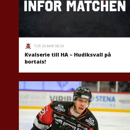
TOR 30 MAR 08:39
Kvalserie till HA – Hudiksvall på
bortais!