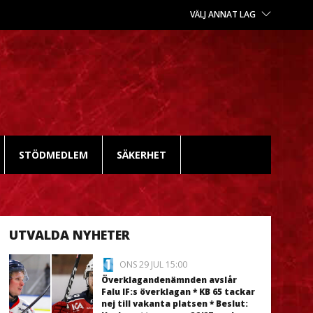
VÄLJ ANNAT LAG
STÖDMEDLEM
SÄKERHET
UTVALDA NYHETER
ONS 29 JUL 15:00
Överklagandenämnden avslår
Falu IF:s överklagan * KB 65 tackar
nej till vakanta platsen * Beslut: