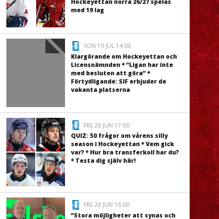
Hockeyettan norra 26/27 spelas
med 19 lag
SÖN 19 JUL 14:00
Klargörande om Hockeyettan och
Licensnämnden * ”Ligan har inte
med besluten att göra” *
Förtydligande: SIF erbjuder de
vakanta platserna
FRE 26 JUN 17:00
QUIZ: 50 frågor om vårens silly
season i Hockeyettan * Vem gick
var? * Hur bra transferkoll har du?
* Testa dig själv här!
FRE 26 JUN 16:00
”Stora möjligheter att synas och