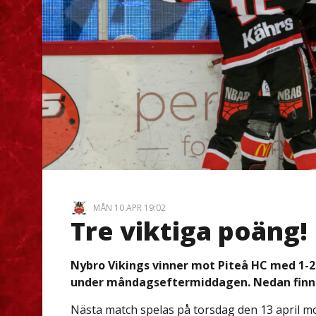
MÅN 10 APR 19:02
Tre viktiga poäng!
Nybro Vikings vinner mot Piteå HC med 1-2 
under måndagseftermiddagen. Nedan finns 
Nästa match spelas på torsdag den 13 april mot 