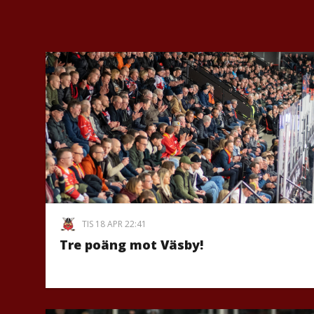
TIS 18 APR 22:41
Tre poäng mot Väsby!