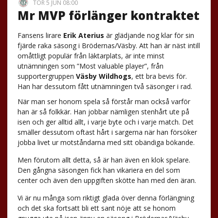
TOR 5 JUN 08:00
Mr MVP förlänger kontraktet
Fansens lirare
Erik Aterius
är glädjande nog klar för sin
fjärde raka säsong i Brödernas/Väsby. Att han är näst intill
omåttligt populär från läktarplats, är inte minst
utnämningen som ”Most valuable player”, från
supportergruppen
Väsby Wildhogs
, ett bra bevis för.
Han har dessutom fått utnämningen två säsonger i rad.
När man ser honom spela så förstår man också varför
han är så folkkär. Han jobbar nämligen stenhårt ute på
isen och ger alltid allt, i varje byte och i varje match. Det
smäller dessutom oftast hårt i sargerna när han försöker
jobba livet ur motståndarna med sitt obändiga bökande.
Men förutom allt detta, så är han även en klok spelare.
Den gångna säsongen fick han vikariera en del som
center och även den uppgiften skötte han med den äran.
Vi är nu många som riktigt glada över denna förlängning
och det ska fortsatt bli ett sant nöje att se honom