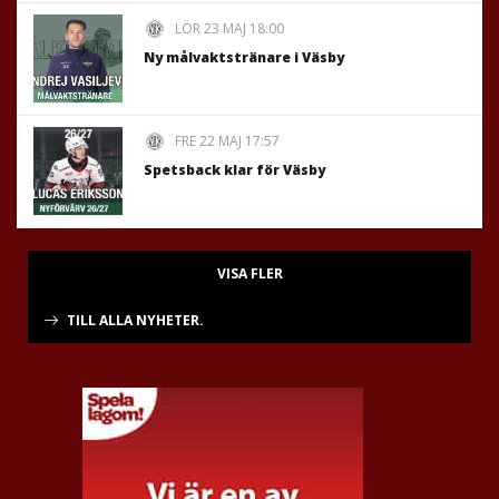
LÖR 23 MAJ 18:00
Ny målvaktstränare i Väsby
FRE 22 MAJ 17:57
Spetsback klar för Väsby
VISA FLER
TILL ALLA NYHETER.