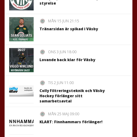
styrelse
MÅN 15 JUN 21:15
Tränarsidan är spikad i Väsby
ONS 3 JUN 18:00
Lovande back klar för Väsby
TIS 2 JUN 11:00
Colly Filtreringsteknik och Väsby
Hockey förlänger sitt
samarbetsavtal
MÅN 25 MAJ 09:00
KLART: Finnhammars förlänger!