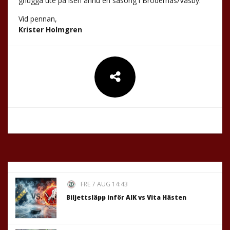
gnugga ute på isen ännu en säsong i Brödernas/Väsby.
Vid pennan,
Krister Holmgren
FRE 7 AUG 14:43
Biljettsläpp inför AIK vs Vita Hästen