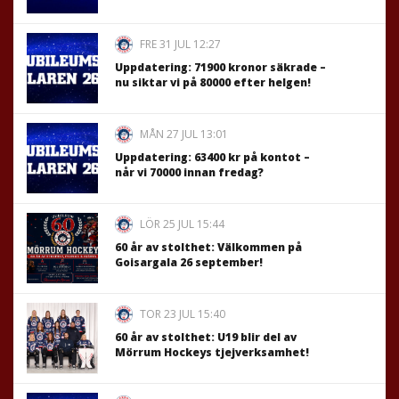
FRE 31 JUL 12:27
Uppdatering: 71900 kronor säkrade –
nu siktar vi på 80000 efter helgen!
MÅN 27 JUL 13:01
Uppdatering: 63400 kr på kontot –
når vi 70000 innan fredag?
LÖR 25 JUL 15:44
60 år av stolthet: Välkommen på
Goisargala 26 september!
TOR 23 JUL 15:40
60 år av stolthet: U19 blir del av
Mörrum Hockeys tjejverksamhet!