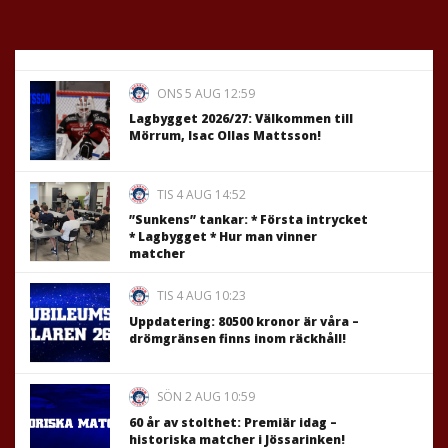
ONS 5 AUG 12:59
Lagbygget 2026/27: Välkommen till
Mörrum, Isac Ollas Mattsson!
TIS 4 AUG 14:52
”Sunkens” tankar: * Första intrycket
* Lagbygget * Hur man vinner
matcher
TIS 4 AUG 10:23
Uppdatering: 80500 kronor är våra –
drömgränsen finns inom räckhåll!
SÖN 2 AUG 10:59
60 år av stolthet: Premiär idag –
historiska matcher i Jössarinken!