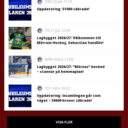
ONS 22 JUL 11:21
Uppdatering: 51000 säkrade!
TIS 21 JUL 12:59
Lagbygget 2026/27: Välkommen till
Mörrum Hockey, Sebastian Sundlöv!
MÅN 20 JUL 12:58
Lagbygget 2026/27: ”Mörnas” besked
– stannar på hemmaplan!
TIS 14 JUL 16:22
Uppdatering: Insamlingen går som
tåget – 38600 kronor säkrade!
VISA FLER