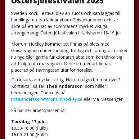
Östersjöfestivalen 2025
Sweden Rock Festival blev en succé och kan läggas till
handlingarna. Nu laddar vi om Goisarkanonen och tar
sikte på ett annat av sommarens mycket viktiga
arrangemang: Östersjöfestivalen i Karlshamn 16-19 juli.
Mörrum Hockey kommer att finnas på plats med
Goisarvagnen under torsdag, fredag och lördag och söker
nu nya eller gamla funktionärshjältar som kan tänka sig
att hjälpa till i matvagnen. Den kommer att finnas
placerad på Hamngatan utanför hotellet.
Din insats är mycket viktig! Har du några timmar över?
Kontakta i så fall
Thea Andersson
, som håller i
bemanningen. Thea nås på
thea.andersson@morrumhockey.se
eller via Messenger.
Så här ser arbetspassen ut:
Torsdag 17 juli:
10.30-16.00 (Fullt!)
16.00-21.00 (Fullt!)