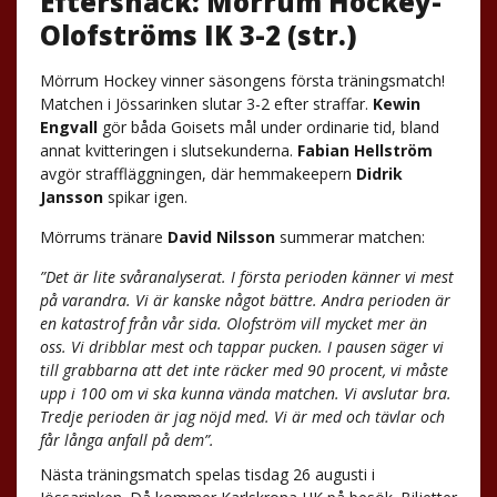
Eftersnack: Mörrum Hockey-
Olofströms IK 3-2 (str.)
Mörrum Hockey vinner säsongens första träningsmatch!
Matchen i Jössarinken slutar 3-2 efter straffar.
Kewin
Engvall
gör båda Goisets mål under ordinarie tid, bland
annat kvitteringen i slutsekunderna.
Fabian Hellström
avgör straffläggningen, där hemmakeepern
Didrik
Jansson
spikar igen.
Mörrums tränare
David Nilsson
summerar matchen:
”Det är lite svåranalyserat. I första perioden känner vi mest
på varandra. Vi är kanske något bättre. Andra perioden är
en katastrof från vår sida. Olofström vill mycket mer än
oss. Vi dribblar mest och tappar pucken. I pausen säger vi
till grabbarna att det inte räcker med 90 procent, vi måste
upp i 100 om vi ska kunna vända matchen. Vi avslutar bra.
Tredje perioden är jag nöjd med. Vi är med och tävlar och
får långa anfall på dem”.
Nästa träningsmatch spelas tisdag 26 augusti i