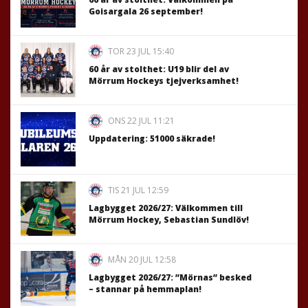
Goisargala 26 september!
TOR 23 JUL 15:40
60 år av stolthet: U19 blir del av
Mörrum Hockeys tjejverksamhet!
ONS 22 JUL 11:21
Uppdatering: 51000 säkrade!
TIS 21 JUL 12:59
Lagbygget 2026/27: Välkommen till
Mörrum Hockey, Sebastian Sundlöv!
MÅN 20 JUL 12:58
Lagbygget 2026/27: ”Mörnas” besked
– stannar på hemmaplan!