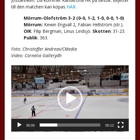
Jössarinken. Då kommer Karlskrona HK på besök. Biljetter
till den matchen kan köpas
HÄR.
Mörrum-Olofström 3-2 (0-0, 1-2, 1-0, 0-0, 1-0)
Mörrum:
Kewin Engvall 2, Fabian Hellström (str.).
OIK
: Filip Bergman, Linus Lindsjö.
Skotten
: 31-23.
Publik
: 363.
Foto: Christoffer Andreas/CMedia
Video: Cornelia Gallerydh
.
Videospelare
00:00
00:12