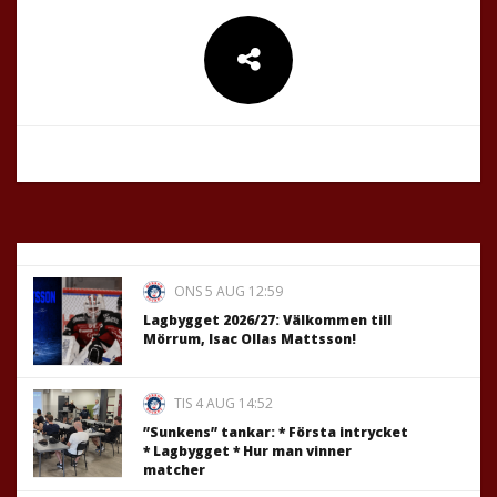
ONS 5 AUG 12:59
Lagbygget 2026/27: Välkommen till
Mörrum, Isac Ollas Mattsson!
TIS 4 AUG 14:52
”Sunkens” tankar: * Första intrycket
* Lagbygget * Hur man vinner
matcher