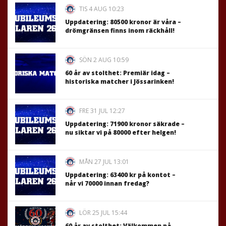
TIS 4 AUG 10:23
Uppdatering: 80500 kronor är våra –
drömgränsen finns inom räckhåll!
SÖN 2 AUG 10:59
60 år av stolthet: Premiär idag –
historiska matcher i Jössarinken!
FRE 31 JUL 12:27
Uppdatering: 71900 kronor säkrade –
nu siktar vi på 80000 efter helgen!
MÅN 27 JUL 13:01
Uppdatering: 63400 kr på kontot –
når vi 70000 innan fredag?
LÖR 25 JUL 15:44
60 år av stolthet: Välkommen på