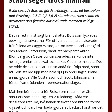
Stabil seger trots manfall
Ikväll spelade Bois sin fjärde träningsmatch, på bortaplan
mot Grästorp. 2-5 (0-2,2-1,0-2) slutade matchen sedan ett
decimerat Bois framför allt avslutade matchen väldigt
starkt.
Det var ett minst sagt brandskattat Bois som lyckades
betvinga länsrivalerna. För utöver de tidigare aviserade
frånfällena av Wiggo Weinö, Anton Kivelä, Karl Umegård
och Melwin Pettersson, samt att backparet Anton
Blomberg och Oscar Lundin sparades, så kunde inte
heller Jeremias Lindewall och Lukas Cederholm spela. Det
betydde dels att Oscar Lundin ändå fick följa med, samt
att Bois ställde upp med hela sju juniorer i laget. Bland
annat gjorde Ville Gustafsson och Scott Johnson sina
första framträdanden i representationslaget.
Matchen började bra för Bois, som redan efter åtta
minuters spel hade tagit en 2-0-ledning. Båda var
dessutom rätt lika, två handledsskott som hittade första
krysset och därtill var båda gjorda av backar. Först var det