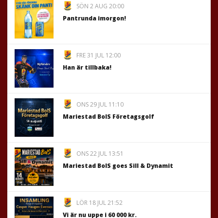
SÖN 2 AUG 20:00
Pantrunda imorgon!
FRE 31 JUL 12:00
Han är tillbaka!
ONS 29 JUL 11:10
Mariestad BoIS Företagsgolf
ONS 22 JUL 13:51
Mariestad BoIS goes Sill & Dynamit
LÖR 18 JUL 21:52
Vi är nu uppe i 60 000 kr.