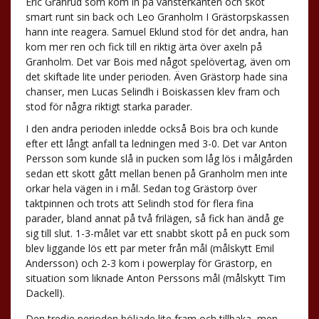
Eric Granrud som kom in på vänsterkanten och sköt
smart runt sin back och Leo Granholm I Grästorpskassen
hann inte reagera. Samuel Eklund stod för det andra, han
kom mer ren och fick till en riktig ärta över axeln på
Granholm. Det var Bois med något spelövertag, även om
det skiftade lite under perioden. Även Grästorp hade sina
chanser, men Lucas Selindh i Boiskassen klev fram och
stod för några riktigt starka parader.
I den andra perioden inledde också Bois bra och kunde
efter ett långt anfall ta ledningen med 3-0. Det var Anton
Persson som kunde slå in pucken som låg lös i målgården
sedan ett skott gått mellan benen på Granholm men inte
orkar hela vägen in i mål. Sedan tog Grästorp över
taktpinnen och trots att Selindh stod för flera fina
parader, bland annat på två frilägen, så fick han ändå ge
sig till slut. 1-3-målet var ett snabbt skott på en puck som
blev liggande lös ett par meter från mål (målskytt Emil
Andersson) och 2-3 kom i powerplay för Grästorp, en
situation som liknade Anton Perssons mål (målskytt Tim
Dackell).
Den tredje perioden böljade lite fram och tillbaka, men