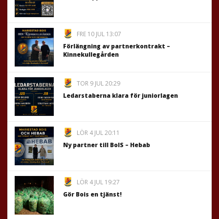
FRE 10 JUL 13:07
Förlängning av partnerkontrakt –
Kinnekullegården
TOR 9 JUL 20:29
Ledarstaberna klara för juniorlagen
LÖR 4 JUL 20:11
Ny partner till BoIS – Hebab
LÖR 4 JUL 19:27
Gör Bois en tjänst!