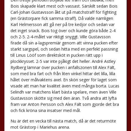
Bois skapade klart mest och vassast. Särskilt sedan Bois
Carl-Johan Gustavsson åkt ut på matchstraff för fighting
(en Grästorpare fick samma straff). Då valde nämligen
Karl Helmersson att gå ner på tre kedjor och sedan var
det inget snack. Bois tog över och kunde göra både 2-4
och 2-5. 2-4-målet var riktigt snyggt. Ville Gustavsson
firade då sin a-lagspremiär genom att vinna pucken efter
starkt sargspel, och sedan hitta med en perfekt passning
till Linus Lööf som direktsköt in pucken rätt upp i
plockkrysset. 2-5 var inte pjåkigt det heller. André Astley
Rydberg lämnar över pucken i anfallszonen till Alex Fält,
som med bra fart och från liten vinkel hittar det lilla, lilla
hålet över målvaktens axel. En skön seger för laget som
visade att man har kvalitet även med många borta. Lucas
Selindh var matchens klart bästa spelare, men även Ville
Gustavsson skötte sig med den äran. Två andra att lyfta
fram var Anton Persson och Alex Fält som gjorde det bra
och fick kröna sina insatser med mål.
Nu är det en vecka till nästa match, då är det returmöte
mot Grästorp i Mariehus arena.