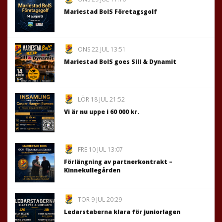
Mariestad BoIS Företagsgolf
ONS 22 JUL 13:51
Mariestad BoIS goes Sill & Dynamit
LÖR 18 JUL 21:52
Vi är nu uppe i 60 000 kr.
FRE 10 JUL 13:07
Förlängning av partnerkontrakt –
Kinnekullegården
TOR 9 JUL 20:29
Ledarstaberna klara för juniorlagen