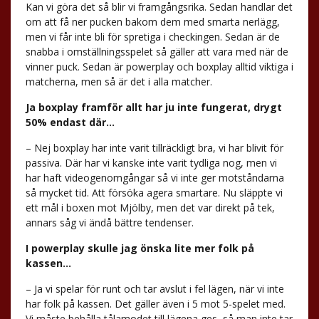
Kan vi göra det så blir vi framgångsrika. Sedan handlar det
om att få ner pucken bakom dem med smarta nerlägg,
men vi får inte bli för spretiga i checkingen. Sedan är de
snabba i omställningsspelet så gäller att vara med när de
vinner puck. Sedan är powerplay och boxplay alltid viktiga i
matcherna, men så är det i alla matcher.
Ja boxplay framför allt har ju inte fungerat, drygt
50% endast där…
– Nej boxplay har inte varit tillräckligt bra, vi har blivit för
passiva. Där har vi kanske inte varit tydliga nog, men vi
har haft videogenomgångar så vi inte ger motståndarna
så mycket tid. Att försöka agera smartare. Nu släppte vi
ett mål i boxen mot Mjölby, men det var direkt på tek,
annars såg vi ändå bättre tendenser.
I powerplay skulle jag önska lite mer folk på
kassen…
– Ja vi spelar för runt och tar avslut i fel lägen, när vi inte
har folk på kassen. Det gäller även i 5 mot 5-spelet med.
Vi måste behålla tålamodet till lägena ges, så man inte tar