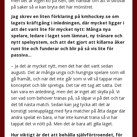
men det är ingen ko på isen, det handlar om att vi skruvar
på saker så vi kan bryta det här mönstret.
Jag skrev en liten förklaring på kmhockey.se om
lagets kräftgång i inledningen, där mycket ligger i
att det varit lite för mycket nytt: Många nya
spelare, ledare i laget som lämnat, ny tränare och
nytt spelsystem, och att det gjort att killarna åker
runt lite och funderar och blir på så vis lite för
passiva…
– Ja det är mycket nytt, men det har det varit sedan
augusti. Det är många unga och hungriga spelare som vill
gå framåt, och när det inte går som vi vill så tappar man
konceptet och blir spretiga. Det tar ett tag att sätta. Det
kan vara en anledning, men det är inget att skylla på. Vi
ser vad som behöver tränas på, så slipar vi på det och tar
det till nästa match. Sedan kan jag tycka att det är
konstigt serieupplägg med fyra matcher på åtta dagar där
andra spelat en bara, vi har inte kunnat träna så vi har
tappat det vi nött på. Men det är bara att gilla läget.
Hur viktigt är det att behålla självförtroendet, för