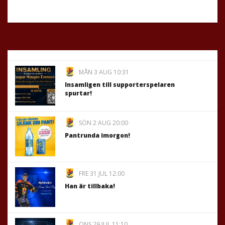
MÅN 3 AUG 10:31
Insamligen till supporterspelaren
spurtar!
SÖN 2 AUG 20:00
Pantrunda imorgon!
FRE 31 JUL 12:00
Han är tillbaka!
ONS 29 JUL 11:10