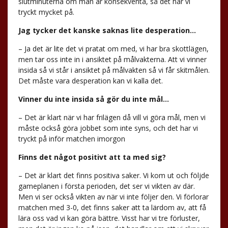
slutminuterna om man är konsekventa, så det har vi
tryckt mycket på.
Jag tycker det kanske saknas lite desperation…
– Ja det är lite det vi pratat om med, vi har bra skottlägen,
men tar oss inte in i ansiktet på målvakterna. Att vi vinner
insida så vi står i ansiktet på målvakten så vi får skitmålen.
Det måste vara desperation kan vi kalla det.
Vinner du inte insida så gör du inte mål…
– Det är klart när vi har frilägen då vill vi göra mål, men vi
måste också göra jobbet som inte syns, och det har vi
tryckt på inför matchen imorgon
Finns det något positivt att ta med sig?
– Det är klart det finns positiva saker. Vi kom ut och följde
gameplanen i första perioden, det ser vi vikten av där.
Men vi ser också vikten av när vi inte följer den. Vi förlorar
matchen med 3-0, det finns saker att ta lärdom av, att få
lära oss vad vi kan göra bättre. Visst har vi tre förluster,