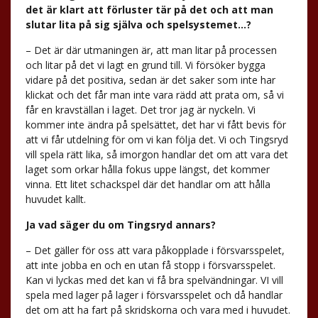
det är klart att förluster tär på det och att man
slutar lita på sig själva och spelsystemet…?
– Det är där utmaningen är, att man litar på processen
och litar på det vi lagt en grund till. Vi försöker bygga
vidare på det positiva, sedan är det saker som inte har
klickat och det får man inte vara rädd att prata om, så vi
får en kravställan i laget. Det tror jag är nyckeln. Vi
kommer inte ändra på spelsättet, det har vi fått bevis för
att vi får utdelning för om vi kan följa det. Vi och Tingsryd
vill spela rätt lika, så imorgon handlar det om att vara det
laget som orkar hålla fokus uppe längst, det kommer
vinna. Ett litet schackspel där det handlar om att hålla
huvudet kallt.
Ja vad säger du om Tingsryd annars?
– Det gäller för oss att vara påkopplade i försvarsspelet,
att inte jobba en och en utan få stopp i försvarsspelet.
Kan vi lyckas med det kan vi få bra spelvändningar. VI vill
spela med lager på lager i försvarsspelet och då handlar
det om att ha fart på skridskorna och vara med i huvudet.