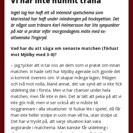
Vi har inte hunnit träna
Inget lag har haft ett så intensivt spelschema som
Mariestad har haft under inledningen på hockeyettan. Det
är något som tränare Karl Helmersson har lite synpunkter
på när vi pratar inför morgondagens möte med ex-
allsvenska Tingsryd.
Vad har du att säga om senaste matchen (förlust
mot Mjölby med 3-0)?
– Jag tycker att vi tar oss an dem som vi pratat om innan
matchen. Vi hade sett hur Mjölby agerade och gjorde det
vi kommit överens om. Vi skapar många lägen, frilägen
och två mot nolla, bland annat, det var synd att vi inte fick
utdelning där i första. Men vi har chanser under hela
matchen, men får inte in den. Det är lätt att peka på att vi
inte gör mål, men vi ser också att vi måste bli
noggrannare i alla situationer. Vi fuskar lite i spelet, då får
man inte heller stolpe in som man vill ha, utan stolpe ut.
Det har vi tryckt på, att varje situation kan vara
avgörande i matcherna. Man kanske får utdelning i