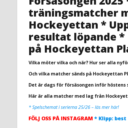
Försäsongen 2025 *
träningsmatcher m
Hockeyettan * Up
resultat löpande 
på Hockeyettan Pl
Vilka möter vilka och när? Hur ser alla nyfö
Och vilka matcher sänds på Hockeyettan P
Det är dags för försäsongen inför höstens s
Här är alla matcher med lag från Hockeyet
* Spelschemat i serierna 25/26 – läs mer här!
FÖLJ OSS PÅ INSTAGRAM
* Klipp: best