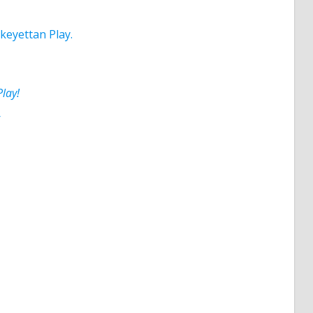
.
keyettan Play.
lay!
6