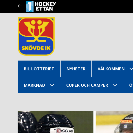
BIL LOTTERIET
NYHETER
VÄLKOMMEN
MARKNAD
CUPER OCH CAMPER
Ö