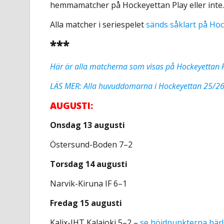
hemmamatcher på Hockeyettan Play eller inte
Alla matcher i seriespelet
sänds såklart på Hoc
***
Här är alla matcherna som visas på Hockeyettan P
LÄS MER: Alla huvuddomarna i Hockeyettan 25/2
AUGUSTI:
Onsdag 13 augusti
Östersund-Boden 7–2
Torsdag 14 augusti
Narvik-Kiruna IF 6–1
Fredag 15 augusti
Kalix-JHT Kalajoki 5–2 –
se höjdpunkterna här!