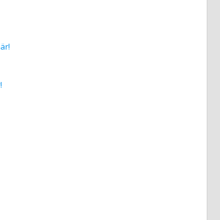
är!
!