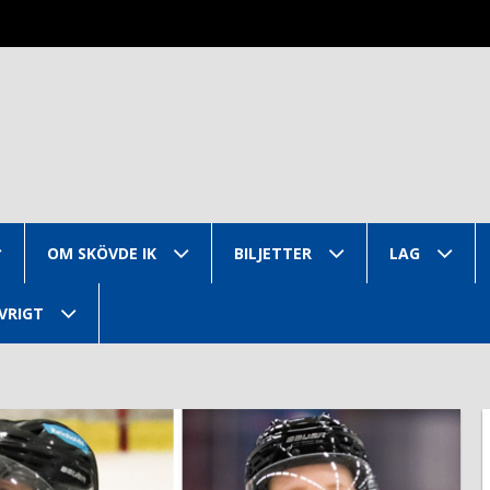
OM SKÖVDE IK
BILJETTER
LAG
VRIGT