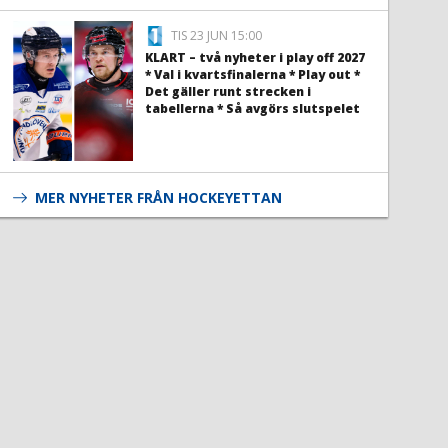
TIS 23 JUN 15:00
KLART – två nyheter i play off 2027
* Val i kvartsfinalerna * Play out *
Det gäller runt strecken i
tabellerna * Så avgörs slutspelet
MER NYHETER FRÅN HOCKEYETTAN