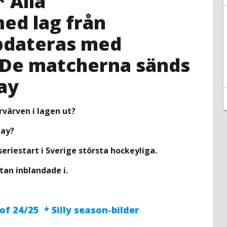
 Alla
ed lag från
pdateras med
* De matcherna sänds
ay
rvärven i lagen ut?
lay?
eriestart i Sverige största hockeyliga.
tan inblandade i.
 of 24/25 * Silly season-bilder