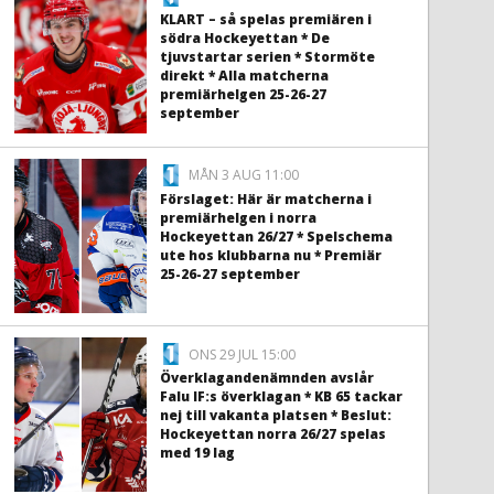
KLART – så spelas premiären i
södra Hockeyettan * De
tjuvstartar serien * Stormöte
direkt * Alla matcherna
premiärhelgen 25-26-27
september
MÅN 3 AUG 11:00
Förslaget: Här är matcherna i
premiärhelgen i norra
Hockeyettan 26/27 * Spelschema
ute hos klubbarna nu * Premiär
25-26-27 september
ONS 29 JUL 15:00
Överklagandenämnden avslår
Falu IF:s överklagan * KB 65 tackar
nej till vakanta platsen * Beslut:
Hockeyettan norra 26/27 spelas
med 19 lag