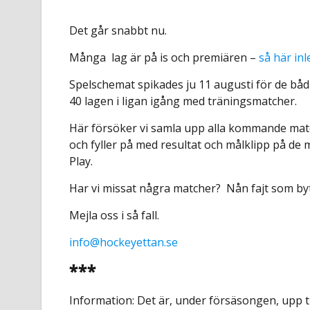
Det går snabbt nu.
Många lag är på is och premiären –
så här in
Spelschemat spikades ju 11 augusti för de bå
40 lagen i ligan igång med träningsmatcher.
Här försöker vi samla upp alla kommande match
och fyller på med resultat och målklipp på de
Play.
Har vi missat några matcher?
Nån fajt som byt
Mejla oss i så fall.
info@hockeyettan.se
***
Information: Det är, under försäsongen, upp ti