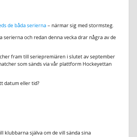
leds de båda serierna
– närmar sig med stormsteg.
da serierna och redan denna vecka drar några av de
er fram till seriepremiären i slutet av september
 matcher som sänds via vår plattform Hockeyettan
t datum eller tid?
ll klubbarna själva om de vill sända sina