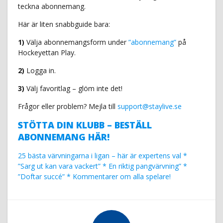
teckna abonnemang.
Här är liten snabbguide bara:
1)
Välja abonnemangsform under
”abonnemang”
på
Hockeyettan Play.
2)
Logga in.
3)
Välj favoritlag – glöm inte det!
Frågor eller problem? Mejla till
support@staylive.se
STÖTTA DIN KLUBB – BESTÄLL
ABONNEMANG HÄR!
25 bästa värvningarna i ligan – här är expertens val *
”Sarg ut kan vara vackert” * En riktig pangvärvning” *
”Doftar succé” * Kommentarer om alla spelare!