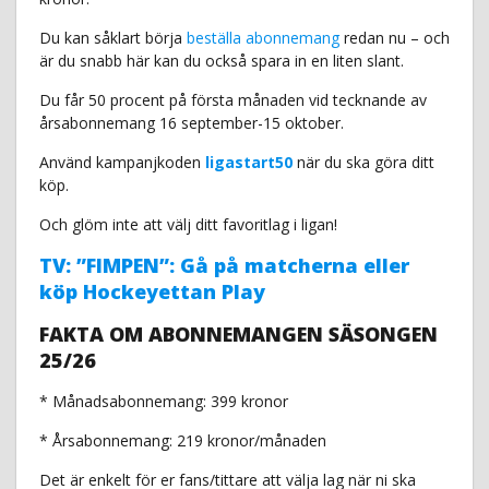
Du kan såklart börja
beställa abonnemang
redan nu – och
är du snabb här kan du också spara in en liten slant.
Du får 50 procent på första månaden vid tecknande av
årsabonnemang 16 september-15 oktober.
Använd kampanjkoden
ligastart50
när du ska göra ditt
köp.
Och glöm inte att välj ditt favoritlag i ligan!
TV: ”FIMPEN”: Gå på matcherna eller
köp Hockeyettan Play
FAKTA OM ABONNEMANGEN SÄSONGEN
25/26
* Månadsabonnemang: 399 kronor
* Årsabonnemang: 219 kronor/månaden
Det är enkelt för er fans/tittare att välja lag när ni ska