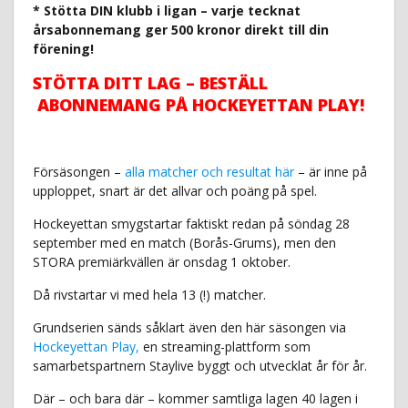
* Stötta DIN klubb i ligan – varje tecknat
årsabonnemang ger 500 kronor direkt till din
förening!
STÖTTA DITT LAG – BESTÄLL
ABONNEMANG PÅ HOCKEYETTAN PLAY!
Försäsongen –
alla matcher och resultat här
– är inne på
upploppet, snart är det allvar och poäng på spel.
Hockeyettan smygstartar faktiskt redan på söndag 28
september med en match (Borås-Grums), men den
STORA premiärkvällen är onsdag 1 oktober.
Då rivstartar vi med hela 13 (!) matcher.
Grundserien sänds såklart även den här säsongen via
Hockeyettan Play,
en streaming-plattform som
samarbetspartnern Staylive byggt och utvecklat år för år.
Där – och bara där – kommer samtliga lagen 40 lagen i